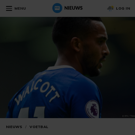
MENU
LOG IN
NIEUWS
/
VOETBAL