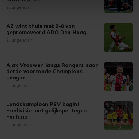
intrekken in de Cookieverklaring.
2 uur geleden
Met cookies werkt onze website beter en wordt jouw
bezoek makkelijker en persoonlijker. Op
AZ wint thuis met 2-0 van
gepromoveerd ADO Den Haag
onze cookiepagina kun je ons cookiebeleid bekijken en je
gemaakte keuze altijd wijzigen of intrekken.
2 uur geleden
Ajax Vrouwen langs Rangers naar
derde voorronde Champions
League
3 uur geleden
Landskampioen PSV begint
Eredivisie met gelijkspel tegen
Fortuna
3 uur geleden