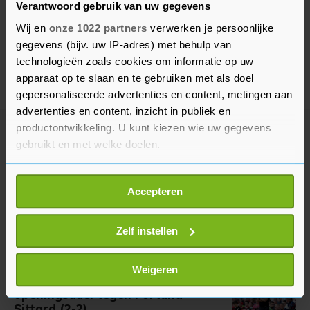
Verantwoord gebruik van uw gegevens
Wij en
onze 1022 partners
verwerken je persoonlijke
gegevens (bijv. uw IP-adres) met behulp van
technologieën zoals cookies om informatie op uw
apparaat op te slaan en te gebruiken met als doel
gepersonaliseerde advertenties en content, metingen aan
advertenties en content, inzicht in publiek en
productontwikkeling. U kunt kiezen wie uw gegevens
gebruikt en met welke doelen.
Meer uit Voetbal
Als u het toestaat, willen we ook graag:
Accepteren
FIFA veroordeelt pogingen
Informatie verzamelen over uw geografische
Infantino te 'ondermijnen'
locatie, die tot een paar meter nauwkeurig kan zijn
34 minuten geleden
Uw apparaat identificeren door het actief te
Zelf instellen
scannen op specifieke eigenschappen (fingerprinting)
Lees meer over hoe uw persoonlijke gegevens worden
Weigeren
Bosz zag 'slecht' PSV in
verwerkt en stel uw voorkeuren in het
detailgedeelte
in.
openingsduel tegen Fortuna
U kunt uw toestemming op elk moment wijzigen of
Sittard (2-2)