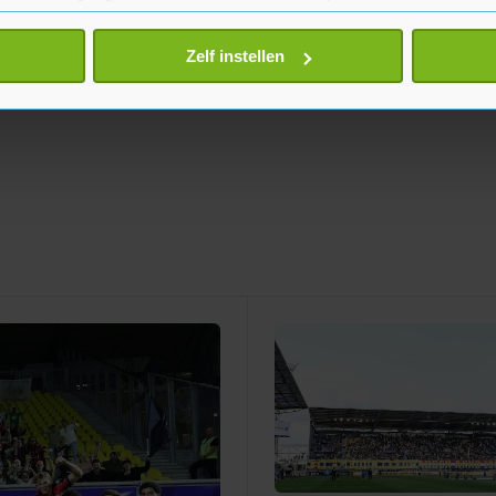
eren door het actief te scannen op specifieke eigenschappen (fing
onlijke gegevens worden verwerkt en stel uw voorkeuren in he
Zelf instellen
jzigen of intrekken in de Cookieverklaring.
te beter en wordt jouw bezoek makkelijker en persoonlijker. O
je gemaakte keuze altijd wijzigen of intrekken.