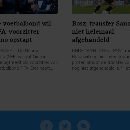
 voetbalbond wil
Bosz: transfer San
FA-voorzitter
niet helemaal
ino opstapt
afgehandeld
P/AFP) - De Noorse
EINDHOVEN (ANP) - PSV-trai
nd (NFF) wil dat Gianni
Bosz wil nog niet over Koda
terugtreedt als voorzitter van
praten omdat de transfer v
tbalbond FIFA. Dat heeft
nog niet afgehandeld is. "Het
 Lise Klaveness, al jaren een
niet helemaal rond. Zolang hij
ste critici van de FIFA-baas,
speler is, praat ik niet over h
 een bijeenkomst van de
Peter Bosz in aanloop naar 
nde partijen uit het Noorse
wedstrijd van PSV zaterdag 
tegen Fortuna Sittard.