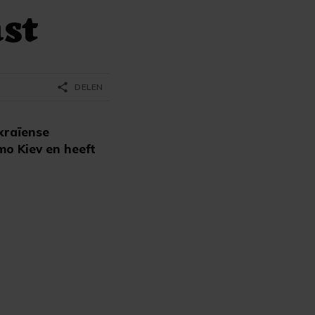
st
share
DELEN
kraïense
mo Kiev en heeft