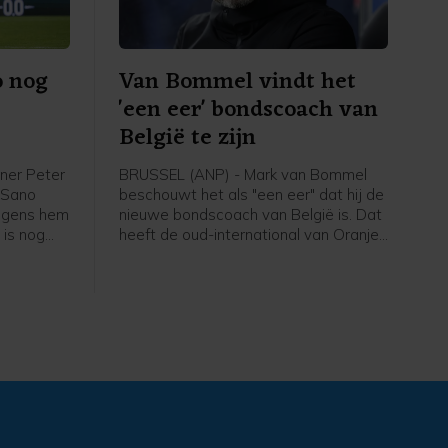
o nog
Van Bommel vindt het
'een eer' bondscoach van
België te zijn
ner Peter
BRUSSEL (ANP) - Mark van Bommel
i Sano
beschouwt het als "een eer" dat hij de
olgens hem
nieuwe bondscoach van België is. Dat
 is nog
heeft de oud-international van Oranje
 niet mijn
gezegd bij zijn presentatie bij de
em", zei
Belgische voetbalbond. "Ik ben heel
de eerste
erg blij dat ik hier zit. Deze uitdaging
thuis
past bij mij", zei de 49-jarige Van
Bommel. "Dit is een baan die iedereen
wil. Ik heb er ook niet over getwijfeld."