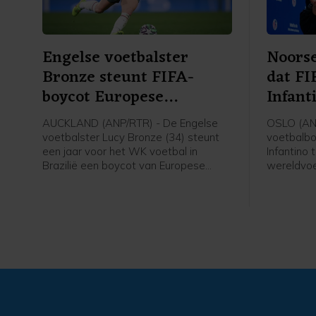
Engelse voetbalster
Noorse
Bronze steunt FIFA-
dat FI
boycot Europese
Infant
speelsters
AUCKLAND (ANP/RTR) - De Engelse
OSLO (AN
voetbalster Lucy Bronze (34) steunt
voetbalbo
een jaar voor het WK voetbal in
Infantino 
Brazilië een boycot van Europese
wereldvoe
speelsters van FIFA-competities.
voorzitter
Daarmee schaart de speelster van
van de fel
Chelsea zich achter het verzet van de
gezegd na
UEFA tegen FIFA-voorzitter Gianni
verschille
Infantino. "Ik denk dat Europese
voetbal.
speelsters zullen vasthouden aan hun
overtuigingen. En aan wat het beste is
voor onze sport. Als dat betekent dat
we sommige competities moeten
boycotten, dan moet dat gebeuren",