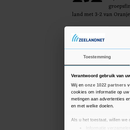
groepsfi
land met 3-2 van Oranje
Bij Everton, de nummer 
vertrok eind vorig jaar 
Brands.
Toestemming
Verantwoord gebruik van u
Wij en
onze 1022 partners
v
cookies om informatie op uw 
metingen aan advertenties en
en met welke doelen.
Als u het toestaat, willen we
Informatie verzamelen