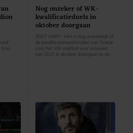
van
Nog onzeker of WK-
adion
kwalificatieduels in
oktober doorgaan
ZEIST (ANP) - Het is nog onduidelijk of
avond
de kwalificatiewedstrijden van Oranje
 Kooi
voor het WK voetbal voor vrouwen
van 2027 in oktober doorgaan nu de
eerde
UEFA een boycot heeft afgekondigd
in het
van FIFA-competities. Voor het elftal
 stadion.
van bondscoach Arjan Veurink staat
op 9 en 13 oktober een dubbele
ontmoeting met Hongarije op het
programma. Volgens de KNVB
onderzoekt de UEFA de komende tijd
of de duels door zullen gaan.