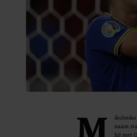
M
ikolenko 
naam sta
hij met O