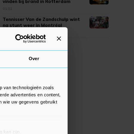
vinden bij brand in Rotterdam
01:01
Tennisser Van de Zandschulp wint
na stunt weer in Montréal
00:58
Over
p van technologieën zoals
erde advertenties en content,
en wie uw gegevens gebruikt
g kan zijn