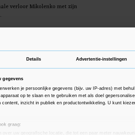
nale verloor Mikolenko met zijn
.
15 van de Premier League,
technisch directeur Marcel
Details
Advertentie-instellingen
w gegevens
erwerken je persoonlijke gegevens (bijv. uw IP-adres) met behul
apparaat op te slaan en te gebruiken met als doel gepersonalise
 content, inzicht in publiek en productontwikkeling. U kunt kiez
 ook graag:
 over uw geografische locatie, die tot een paar meter nauwkeuri