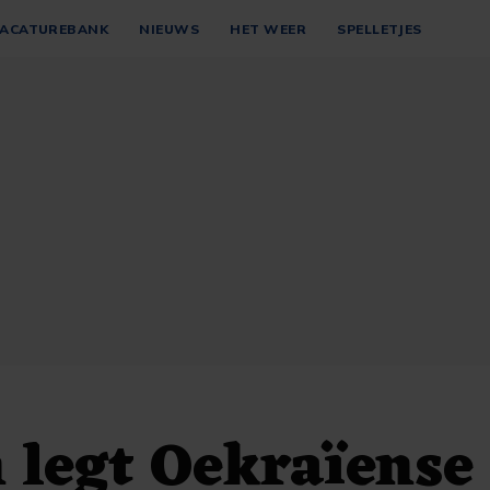
ACATUREBANK
NIEUWS
HET WEER
SPELLETJES
 legt Oekraïense