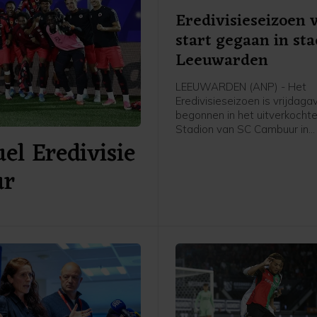
Eredivisieseizoen 
start gegaan in st
Leeuwarden
LEEUWARDEN (ANP) - Het
Eredivisieseizoen is vrijdag
begonnen in het uitverkochte
Stadion van SC Cambuur in
el Eredivisie
Leeuwarden. Het gepromov
Cambuur ontvangt Excelsior 
ur
twee jaar geleden geopende