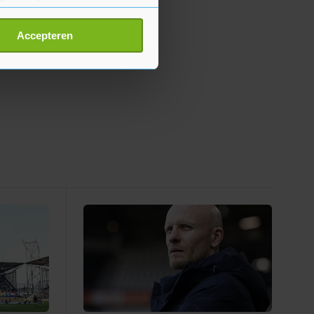
erprinting)
t
detailgedeelte
in. U kunt uw
Accepteren
p onze cookiepagina kun je