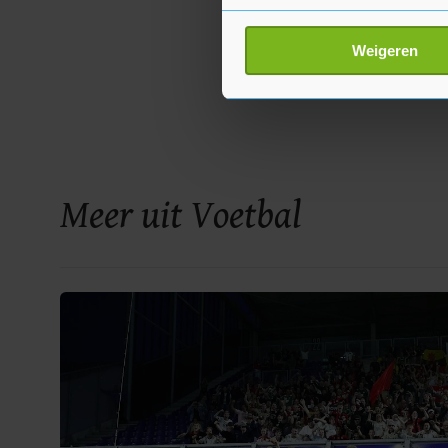
Uw apparaat identific
Lees meer over hoe uw perso
Weigeren
toestemming op elk moment wi
Met cookies werkt onze websi
ons cookiebeleid bekijken en 
Meer uit Voetbal