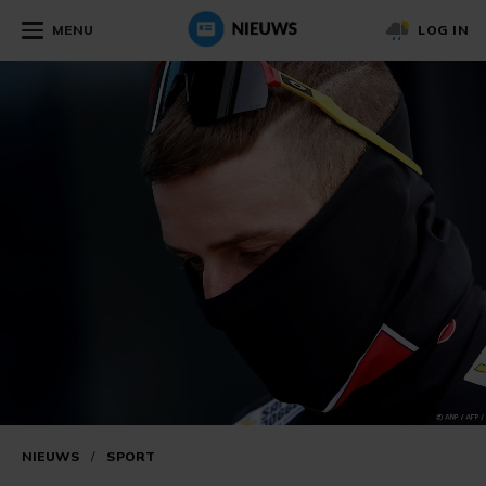
MENU
LOG IN
NIEUWS
/
SPORT