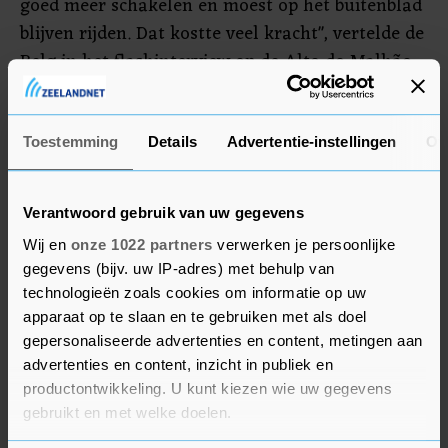
goed meer schakelen en moest op het buitenblad
blijven rijden. Dat kostte veel kracht", vertelde de
Belg in het flashinterview op de Alto do Malhão.
"Maar met drie zeges hier in Portugal moet ik
tevreden zijn." Evenepoel won voor de rittenkoers
al de eendaagse Figueira Champions Classic en
Toestemming
Details
Advertentie-instellingen
Ov
zaterdag de vierde etappe.
Verantwoord gebruik van uw gegevens
Wij en
onze 1022 partners
verwerken je persoonlijke
gegevens (bijv. uw IP-adres) met behulp van
technologieën zoals cookies om informatie op uw
apparaat op te slaan en te gebruiken met als doel
gepersonaliseerde advertenties en content, metingen aan
advertenties en content, inzicht in publiek en
productontwikkeling. U kunt kiezen wie uw gegevens
gebruikt en met welke doelen.