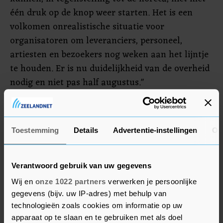
één druk op de knop weer starten. Het is een
volkomen onrealistische situatie voor
organisatoren om leveranciers, personeel,
artiesten en bezoekers nog weken aan het lijntje
te houden. Er is nu duidelijkheid van de overheid
nodig en niet pas half augustus."
Om te overleven eist de branche ook extra steun.
De compensatie vanuit het garantiefonds moet
Toestemming
Details
Advertentie-instellingen
Ov
verhoogd worden van 80 naar 100 procent. Ook
wil de branche dat het kabinet evenementen een
schadevergoeding geeft die buiten de
Verantwoord gebruik van uw gegevens
garantiefondsregeling valt. Daarnaast moeten de
Wij en
onze 1022 partners
verwerken je persoonlijke
steunpakketten voor de sector doorgezet worden
gegevens (bijv. uw IP-adres) met behulp van
naar het eerste kwartaal van volgend jaar.
technologieën zoals cookies om informatie op uw
apparaat op te slaan en te gebruiken met als doel