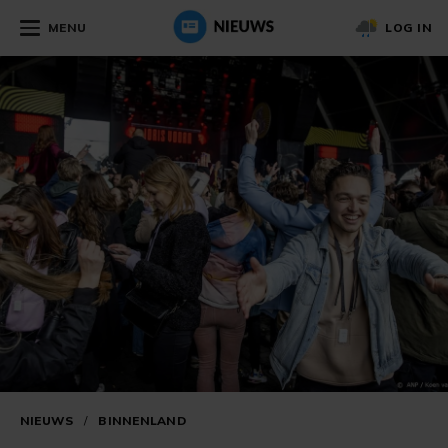
MENU
LOG IN
NIEUWS
/
BINNENLAND