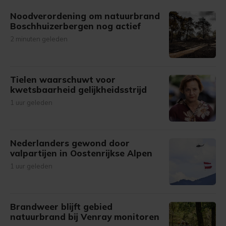
gemaakte keuze altijd wijzigen of intrekken.
Noodverordening om natuurbrand
Boschhuizerbergen nog actief
2 minuten geleden
Tielen waarschuwt voor
kwetsbaarheid gelijkheidsstrijd
1 uur geleden
Nederlanders gewond door
valpartijen in Oostenrijkse Alpen
1 uur geleden
Brandweer blijft gebied
natuurbrand bij Venray monitoren