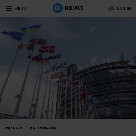
MENU
LOG IN
NIEUWS
/
BUITENLAND