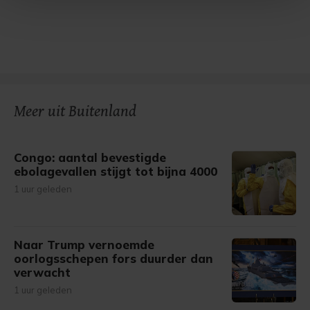
Met cookies werkt onze website beter en wordt jouw
bezoek makkelijker en persoonlijker. Op
onze cookiepagina kun je ons cookiebeleid bekijken en je
gemaakte keuze altijd wijzigen of intrekken.
Meer uit Buitenland
Congo: aantal bevestigde
ebolagevallen stijgt tot bijna 4000
1 uur geleden
Naar Trump vernoemde
oorlogsschepen fors duurder dan
verwacht
1 uur geleden