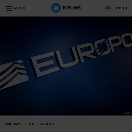
MENU
LOG IN
NIEUWS
/
BUITENLAND