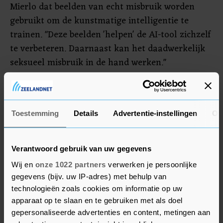
Mierlo dat beelden van echt misbruik worden
gebruikt om de kunstmatige intelligentie te
trainen. "Deze beelden 'helpen' de AI-tool zichzelf
te verbeteren. Daarnaast kan het daadwerkelijk
seksueel misbruik in de hand werken."
Volgens Europol is dit een van de eerste zaken
rond AI-kinderporno. "Dat maakt het
buitengewoon lastig voor onderzoekers, met
Toestemming
Details
Advertentie-instellingen
Ov
name door het gebrek aan nationale wetgeving
op dit terrein." De dienst heeft tot nu toe 273
Verantwoord gebruik van uw gegevens
gebruikers van het platform geïdentificeerd en
Wij en
onze 1022 partners
verwerken je persoonlijke
verwacht de komende weken meer arrestaties.
gegevens (bijv. uw IP-adres) met behulp van
technologieën zoals cookies om informatie op uw
apparaat op te slaan en te gebruiken met als doel
gepersonaliseerde advertenties en content, metingen aan