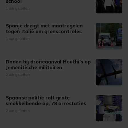
school
1 uur geleden
Spanje dreigt met maatregelen
tegen Italië om grenscontroles
1 uur geleden
Doden bij droneaanval Houthi's op
Jemenitische militairen
2 uur geleden
Spaanse politie rolt grote
smokkelbende op, 78 arrestaties
2 uur geleden