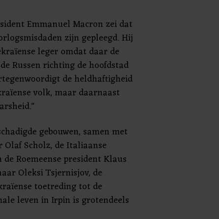
esident Emmanuel Macron zei dat
oorlogsmisdaden zijn gepleegd. Hij
ekraïense leger omdat daar de
de Russen richting de hoofdstad
ertegenwoordigt de heldhaftigheid
kraïense volk, maar daarnaast
arsheid."
eschadigde gebouwen, samen met
 Olaf Scholz, de Italiaanse
n de Roemeense president Klaus
naar Oleksi Tsjernisjov, de
kraïense toetreding tot de
le leven in Irpin is grotendeels