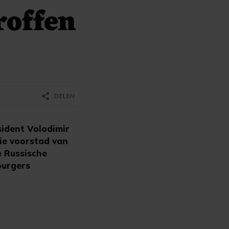
roffen
share
DELEN
sident Volodimir
die voorstad van
e Russische
burgers