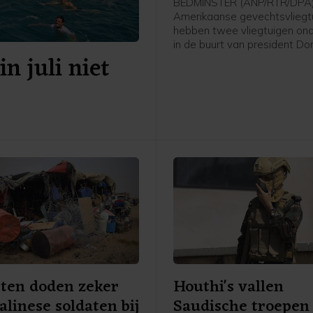
BEDMINSTER (ANP/RTR/DPA)
Amerikaanse gevechtsvliegt
hebben twee vliegtuigen on
in de buurt van president Do
n juli niet
Trumps golfclub in Bedminste
staat New Jersey. Dat beves
North American Aerospace 
Command (NORAD). De vlieg
schonden een tijdelijk vliegv
het gebied en werden door d
het luchtruim uit begeleid.
sten doden zeker
Houthi's vallen
alinese soldaten bij
Saudische troepen