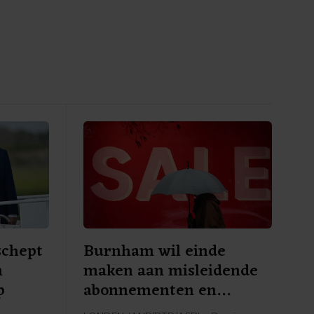
schept
Burnham wil einde
n
maken aan misleidende
p
abonnementen en
kortingen