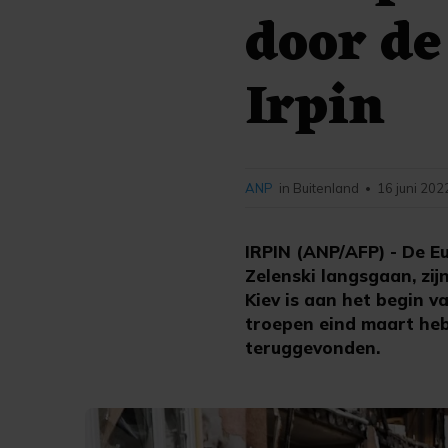
door de
Irpin
ANP
in Buitenland
16 juni 202
•
IRPIN (ANP/AFP) - De E
Zelenski langsgaan, zij
Kiev is aan het begin 
troepen eind maart he
teruggevonden.