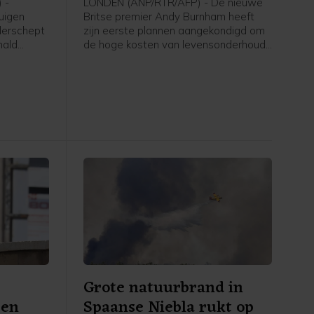
 -
LONDEN (ANP/RTR/AFP) - De nieuwe
uigen
Britse premier Andy Burnham heeft
derschept
zijn eerste plannen aangekondigd om
nald
de hoge kosten van levensonderhoud
r in de
aan te pakken. Hij wil hard optreden
tigt het
tegen nepkortingen en abonnementen
Defense
die moeilijk op te zeggen zijn of
tuigen
automatisch verlengd worden tegen
erbod in
hogere kosten. Dat meldt Downing
e F-16's
Street zondag.
Grote natuurbrand in
 en
Spaanse Niebla rukt op