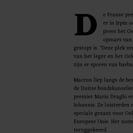
D
e Franse pr
er in Irpin 
prees het O
opmars van 
gestopt is. "Deze plek v
van het leger en het Oe
zijn er sporen van barba
Macron liep langs de b
de Duitse bondskanselier
premier Mario Draghi e
Iohannis. Ze luisterden 
speciale gezant voor Oe
Europese Unie. Het norma
teruggekeerd.