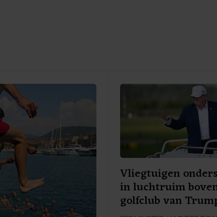
Vliegtuigen onder
in luchtruim bove
golfclub van Trum