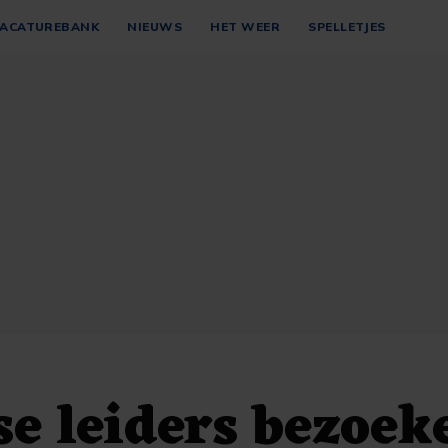
ACATUREBANK
NIEUWS
HET WEER
SPELLETJES
e leiders bezoek