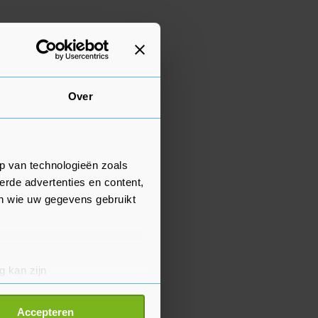
Over
p van technologieën zoals
erde advertenties en content,
en wie uw gegevens gebruikt
g kan zijn
erprinting)
t
detailgedeelte
in. U kunt uw
Accepteren