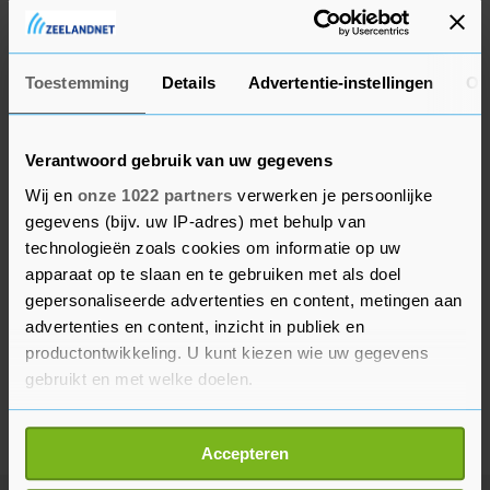
betaling van 100 euro te doen aan de 5,8 miljoen
huishoudens die energievouchers krijgen.
Toestemming
Details
Advertentie-instellingen
Ov
Verantwoord gebruik van uw gegevens
Wij en
onze 1022 partners
verwerken je persoonlijke
gegevens (bijv. uw IP-adres) met behulp van
technologieën zoals cookies om informatie op uw
apparaat op te slaan en te gebruiken met als doel
gepersonaliseerde advertenties en content, metingen aan
advertenties en content, inzicht in publiek en
productontwikkeling. U kunt kiezen wie uw gegevens
gebruikt en met welke doelen.
Als u het toestaat, willen we ook graag:
Accepteren
Informatie verzamelen over uw geografische
locatie, die tot een paar meter nauwkeurig kan zijn