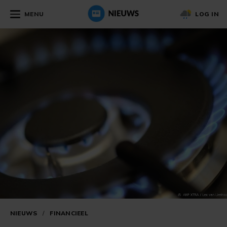
MENU
LOG IN
NIEUWS
/
FINANCIEEL