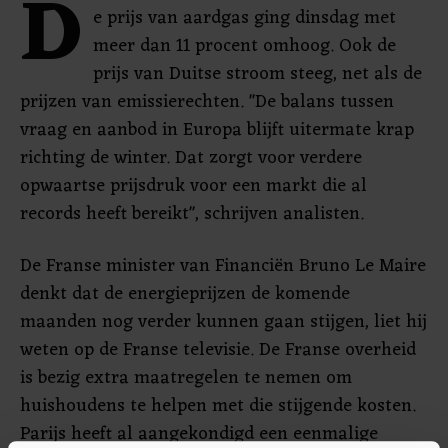
D
e prijs van aardgas ging dinsdag met
meer dan 11 procent omhoog. Ook de
prijs van Duitse stroom steeg, net als de
prijzen van emissierechten. "De balans tussen
vraag en aanbod in Europa blijft uitermate krap
richting de winter. Dat zorgt voor verdere
opwaartse prijsdruk voor een markt die al
records heeft bereikt", schrijven analisten.
De Franse minister van Financiën Bruno Le Maire
denkt dat de energieprijzen de komende
maanden nog verder kunnen gaan stijgen, liet hij
weten op de Franse televisie. De Franse overheid
is bezig extra maatregelen te nemen om
huishoudens te helpen met die stijgende kosten.
Parijs heeft al aangekondigd een eenmalige