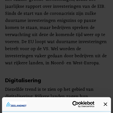
jaarlijkse rapport over investeringen van de EIB.
Sinds de start van de coronacrisis zijn zulke
duurzame investeringen enigszins op pauze
komen te staan, maar bedrijven spreken de
verwachting uit deze de komende tijd weer op te
voeren. De EU loopt wat duurzame investeringen
betreft voor op de VS. Wel worden de
investeringen vaker gedaan door bedrijven uit de
wat rijkere landen, in Noord- en West-Europa.
Digitalisering
Diezelfde trend is te zien op het gebied van
digitalisering. Rijkere landen zagen hun
bedrijven aanpassingen doen om meer digitaal te
werk te gaan, in armere landen gebeurde dat