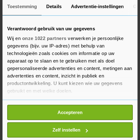
minder. "Zo zijn bedrijven uit armere landen
Toestemming
Details
Advertentie-instellingen
Ov
straks minder goed voorbereid op zich aanpassen
aan de klimaattransitie en digitalisering." Ook
Verantwoord gebruik van uw gegevens
zouden die landen dan minder goed kunnen
Wij en
onze 1022 partners
verwerken je persoonlijke
profiteren van de mogelijkheden die die
gegevens (bijv. uw IP-adres) met behulp van
ontwikkelingen bieden.
technologieën zoals cookies om informatie op uw
apparaat op te slaan en te gebruiken met als doel
Vergeleken met de VS lopen Europese landen
gepersonaliseerde advertenties en content, metingen aan
achter op het gebied van digitalisering. Dat zou
advertenties en content, inzicht in publiek en
ongunstig kunnen zijn voor de arbeidsmarkt hier,
productontwikkeling. U kunt kiezen wie uw gegevens
aldus het EIB. De bank berekende dat in de EU 33
gebruikt en met welke doelen.
procent van de mensen werkt bij een bedrijf dat
Als u het toestaat, willen we ook graag:
niets doet op digitaal gebied, terwijl dat in de VS
Accepteren
Informatie verzamelen over uw geografische
maar voor zo’n 20 procent geldt.
locatie, die tot een paar meter nauwkeurig kan zijn
Uw apparaat identificeren door het actief te
Zelf instellen
scannen op specifieke eigenschappen (fingerprinting)