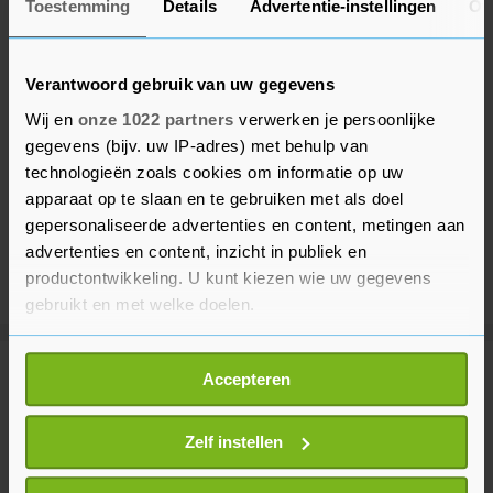
Toestemming
Details
Advertentie-instellingen
Ov
Verantwoord gebruik van uw gegevens
Wij en
onze 1022 partners
verwerken je persoonlijke
gegevens (bijv. uw IP-adres) met behulp van
technologieën zoals cookies om informatie op uw
apparaat op te slaan en te gebruiken met als doel
gepersonaliseerde advertenties en content, metingen aan
advertenties en content, inzicht in publiek en
productontwikkeling. U kunt kiezen wie uw gegevens
gebruikt en met welke doelen.
Als u het toestaat, willen we ook graag:
Meer uit Financieel
Accepteren
Informatie verzamelen over uw geografische
locatie, die tot een paar meter nauwkeurig kan zijn
Uw apparaat identificeren door het actief te
Zelf instellen
Wall Street stijgt na tegenvallend
scannen op specifieke eigenschappen (fingerprinting)
banenrapport VS