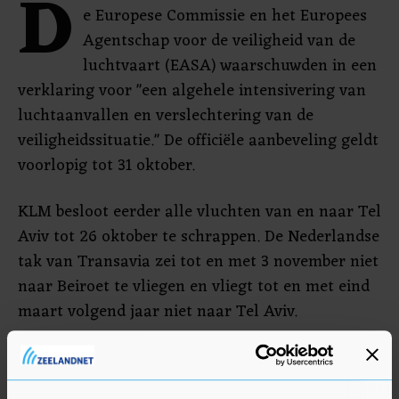
D
e Europese Commissie en het Europees
Agentschap voor de veiligheid van de
luchtvaart (EASA) waarschuwden in een
verklaring voor "een algehele intensivering van
luchtaanvallen en verslechtering van de
veiligheidssituatie." De officiële aanbeveling geldt
voorlopig tot 31 oktober.
KLM besloot eerder alle vluchten van en naar Tel
Aviv tot 26 oktober te schrappen. De Nederlandse
tak van Transavia zei tot en met 3 november niet
naar Beiroet te vliegen en vliegt tot en met eind
maart volgend jaar niet naar Tel Aviv.