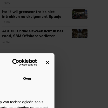
18:05
Italië wil grenscontroles niet
intrekken na dreigement Spanje
17:58
AEX sluit handelsweek licht in het
rood, SBM Offshore verliezer
17:52
Over
p van technologieën zoals
erde advertenties en content,