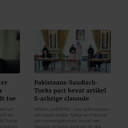
ter
Pakistaans-Saudisch-
s
Turks pact bevat artikel
lt toe
5-achtige clausule
et hof
MEKKA (ANP/RTR) - Het defensiepact
eeft de
dat Saudi-Arabië, Turkije en Pakistan
ald Trump
zijn overeengekomen, omvat een
n balzaal
clausule op basis waarvan de drie