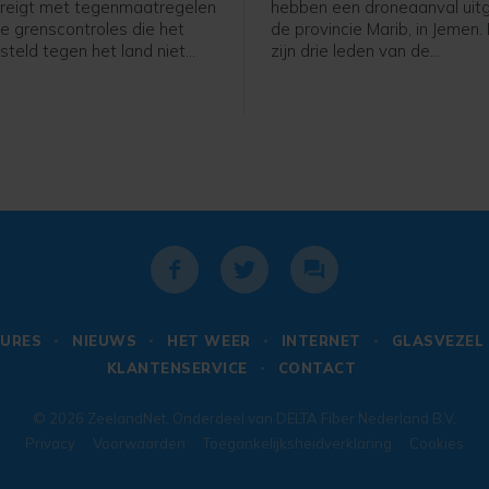
dreigt met tegenmaatregelen
hebben een droneaanval uitg
 de grenscontroles die het
de provincie Marib, in Jemen.
steld tegen het land niet
zijn drie leden van de
nde zondag opheft. Italië
regeringsstrijdkrachten ged
ze in nadat tienduizenden
een Jemenitische militaire b
 vorige week de Spaanse
persbureau AFP.
Ceuta binnenkwamen.
URES
NIEUWS
HET WEER
INTERNET
GLASVEZEL
KLANTENSERVICE
CONTACT
© 2026
ZeelandNet
. Onderdeel van
DELTA Fiber Nederland B.V.
Privacy
Voorwaarden
Toegankelijksheidverklaring
Cookies