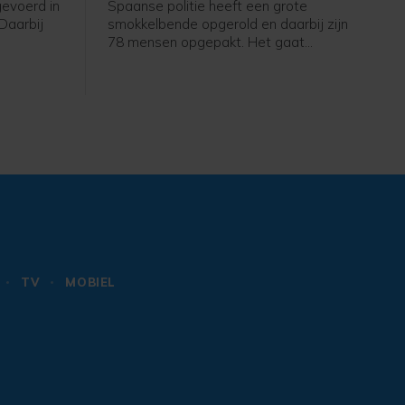
evoerd in
Spaanse politie heeft een grote
 Daarbij
smokkelbende opgerold en daarbij zijn
78 mensen opgepakt. Het gaat
ood, meldt
volgens Europol om een van de
ron aan
grootste criminele netwerken die via
de westelijke Middellandse Zee drugs,
migranten, wapens en voortvluchtige
criminelen smokkelde.
TV
MOBIEL