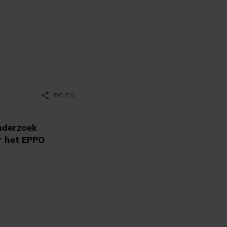
share
DELEN
nderzoek
r het EPPO