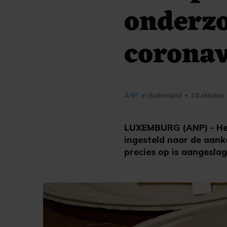
onderz
coronav
ANP
in Buitenland
14 oktober
•
LUXEMBURG (ANP) - Het
ingesteld naar de aan
precies op is aangeslage