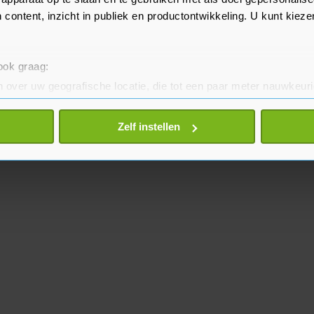
 content, inzicht in publiek en productontwikkeling. U kunt kiez
 ook graag:
 over uw geografische locatie, die tot een paar meter nauwkeuri
eren door het actief te scannen op specifieke eigenschappen (fing
onlijke gegevens worden verwerkt en stel uw voorkeuren in he
Zelf instellen
jzigen of intrekken in de Cookieverklaring.
te beter en wordt jouw bezoek makkelijker en persoonlijker. O
je gemaakte keuze altijd wijzigen of intrekken.