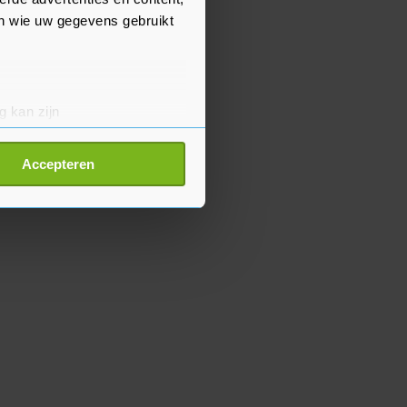
en wie uw gegevens gebruikt
g kan zijn
erprinting)
t
detailgedeelte
in. U kunt uw
Accepteren
p onze cookiepagina kun je