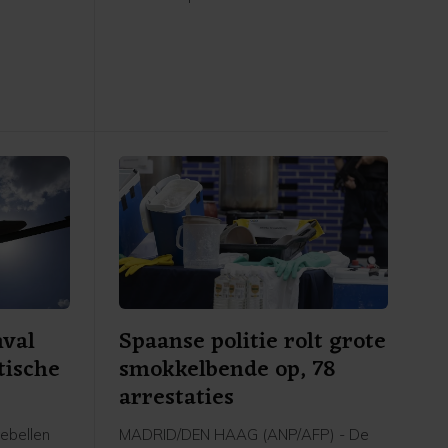
order stil
landen elkaar verdedigen wanneer zij
dt pas
worden aangevallen. In een door
, om
Pakistan gedeelde gezamenlijke
zaak
verklaring staat dat "een aanval op
n het
een van de drie staten zal worden
gezien als een aanval tegen allen",
vergelijkbaar met artikel 5 van de
NAVO. Ook worden afspraken
gemaakt over intensievere
defensiesamenwerking.
nval
Spaanse politie rolt grote
tische
smokkelbende op, 78
arrestaties
ebellen
MADRID/DEN HAAG (ANP/AFP) - De