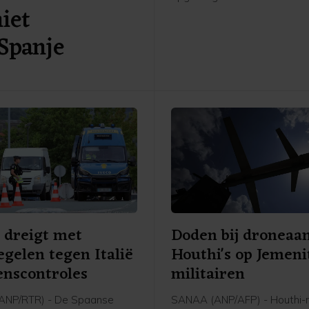
niet
aan het Witte Huis tot nader 
te leggen. De uitspraak wor
Spanje
over twee weken van kracht
Trump de tijd te gunnen de 
eventueel voor te leggen aa
Hooggerechtshof.
 dreigt met
Doden bij droneaa
gelen tegen Italië
Houthi's op Jemeni
nscontroles
militairen
ANP/RTR) - De Spaanse
SANAA (ANP/AFP) - Houthi-r