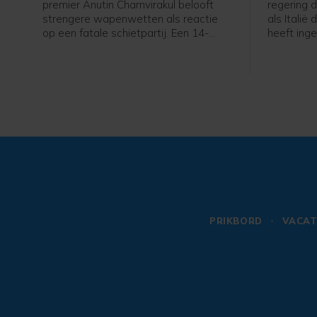
premier Anutin Charnvirakul belooft
regering 
strengere wapenwetten als reactie
als Italië
op een fatale schietpartij. Een 14-
heeft inge
jarige jongen schoot vrijdag twee van
voor kome
zijn grootouders dood en daarna vijf
stelde de
anderen op zijn school, voordat hij
migranten
zichzelf van het leven beroofde.
exclave 
PRIKBORD
VACAT