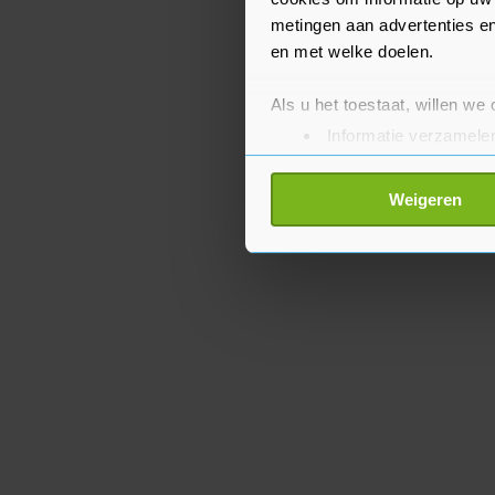
metingen aan advertenties en
en met welke doelen.
Als u het toestaat, willen we
Informatie verzamelen
Uw apparaat identific
Lees meer over hoe uw perso
Weigeren
toestemming op elk moment wi
Met cookies werkt onze websi
ons cookiebeleid bekijken en 