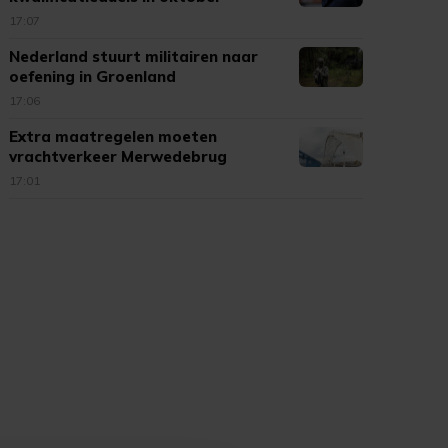
doorgaan
17:07
Nederland stuurt militairen naar
oefening in Groenland
17:06
Extra maatregelen moeten
vrachtverkeer Merwedebrug
terugdringen
17:01