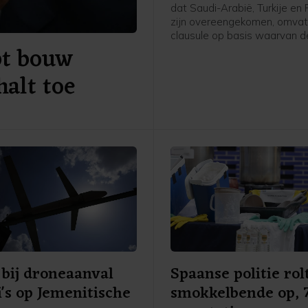
dat Saudi-Arabië, Turkije en
zijn overeengekomen, omvat
clausule op basis waarvan d
pt bouw
landen elkaar verdedigen wa
worden aangevallen. In een 
alt toe
Pakistan gedeelde gezamenl
verklaring staat dat "een aa
een van de drie staten zal 
gezien als een aanval tegen a
vergelijkbaar met artikel 5 v
NAVO. Ook worden afsprake
gemaakt over intensievere
defensiesamenwerking.
bij droneaanval
Spaanse politie rol
's op Jemenitische
smokkelbende op, 