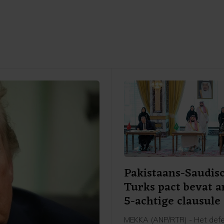
Pakistaans-Saudis
Turks pact bevat a
5-achtige clausule
MEKKA (ANP/RTR) - Het def