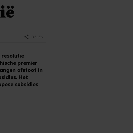
ië
share
DELEN
resolutie
hische premier
langen afstoot in
sidies. Het
opese subsidies