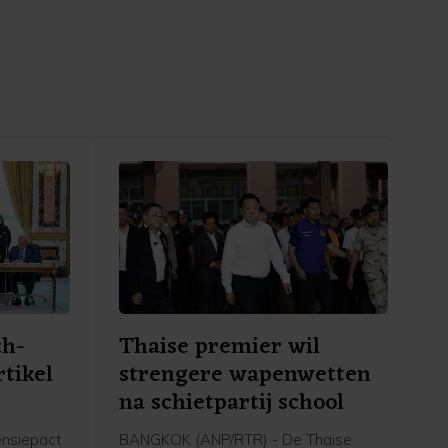
ch-
Thaise premier wil
rtikel
strengere wapenwetten
na schietpartij school
ensiepact
BANGKOK (ANP/RTR) - De Thaise