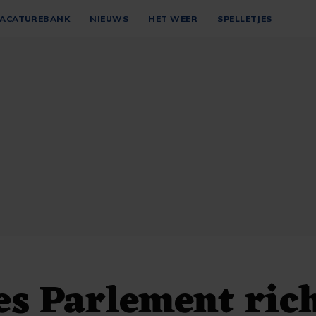
ACATUREBANK
NIEUWS
HET WEER
SPELLETJES
s Parlement ric