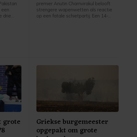
 Pakistan
premier Anutin Charnvirakul belooft
 een
strengere wapenwetten als reactie
e drie
op een fatale schietpartij. Een 14-
nneer zij
jarige jongen schoot vrijdag twee van
door
zijn grootouders dood en daarna vijf
ijke
anderen op zijn school, voordat hij
nval op
zichzelf van het leven beroofde.
worden
llen",
an de
n
t grote
Griekse burgemeester
78
opgepakt om grote