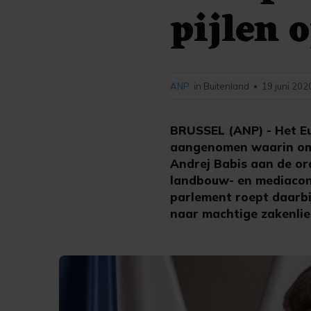
pijlen 
ANP
in Buitenland
19 juni 202
•
BRUSSEL (ANP) - Het Eu
aangenomen waarin oms
Andrej Babis aan de ord
landbouw- en mediaconc
parlement roept daarbi
naar machtige zakenlie