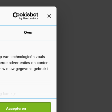
Over
p van technologieën zoals
erde advertenties en content,
en wie uw gegevens gebruikt
g kan zijn
erprinting)
t
detailgedeelte
in. U kunt uw
Accepteren