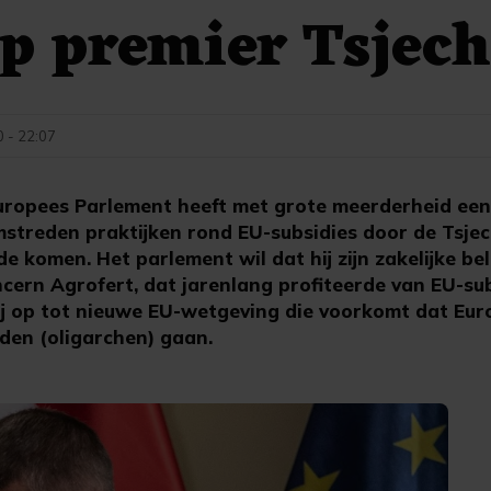
op premier Tsjech
0 - 22:07
ropees Parlement heeft met grote meerderheid een 
treden praktijken rond EU-subsidies door de Tsjec
e komen. Het parlement wil dat hij zijn zakelijke be
ern Agrofert, dat jarenlang profiteerde van EU-sub
j op tot nieuwe EU-wetgeving die voorkomt dat Eur
den (oligarchen) gaan.