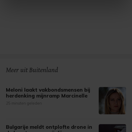
intrekken in de Cookieverklaring.
Met cookies werkt onze website beter en wordt jouw
bezoek makkelijker en persoonlijker. Op
onze cookiepagina kun je ons cookiebeleid bekijken en je
gemaakte keuze altijd wijzigen of intrekken.
Meer uit Buitenland
Meloni laakt vakbondsmensen bij
herdenking mijnramp Marcinelle
25 minuten geleden
Bulgarije meldt ontplofte drone in