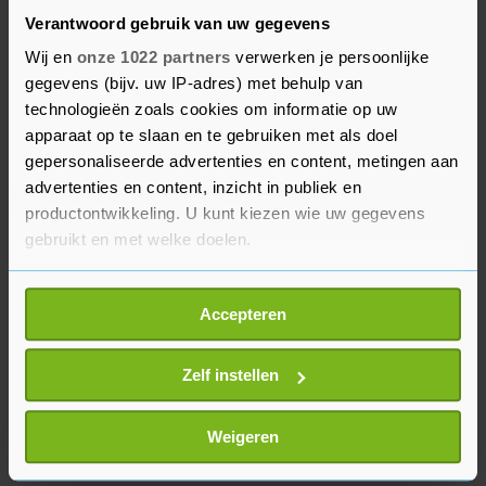
het bedrijf doet om de problemen aan te pakken,
Verantwoord gebruik van uw gegevens
net zoals X en Meta eerder. "Ik herinner u eraan
Wij en
onze 1022 partners
verwerken je persoonlijke
dat de Digital Services Act zeer precieze
gegevens (bijv. uw IP-adres) met behulp van
verplichtingen stelt over het modereren", schrijft
technologieën zoals cookies om informatie op uw
Breton.
apparaat op te slaan en te gebruiken met als doel
gepersonaliseerde advertenties en content, metingen aan
advertenties en content, inzicht in publiek en
Critici stellen dat de nieuwe wet helemaal niet zo
productontwikkeling. U kunt kiezen wie uw gegevens
helder is. Zo zou het vaag zijn wat overheden
gebruikt en met welke doelen.
precies bedoelen met desinformatie.
Als u het toestaat, willen we ook graag:
Accepteren
Informatie verzamelen over uw geografische
locatie, die tot een paar meter nauwkeurig kan zijn
Uw apparaat identificeren door het actief te
Zelf instellen
scannen op specifieke eigenschappen (fingerprinting)
Lees meer over hoe uw persoonlijke gegevens worden
Weigeren
verwerkt en stel uw voorkeuren in het
detailgedeelte
in.
U kunt uw toestemming op elk moment wijzigen of