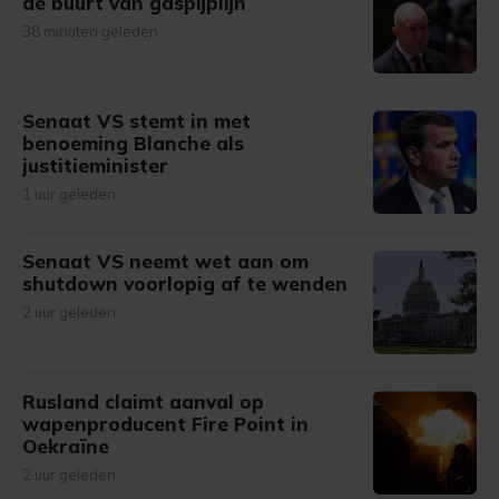
de buurt van gaspijplijn
38 minuten geleden
Senaat VS stemt in met
benoeming Blanche als
justitieminister
1 uur geleden
Senaat VS neemt wet aan om
shutdown voorlopig af te wenden
2 uur geleden
Rusland claimt aanval op
wapenproducent Fire Point in
Oekraïne
2 uur geleden