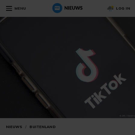
MENU
LOG IN
NIEUWS
/
BUITENLAND