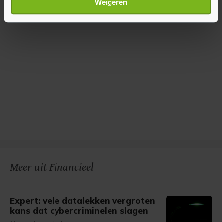
Weigeren
verwerkt en stel uw voorkeuren in het
detailgedeelte
in.
U kunt uw toestemming op elk moment wijzigen of
intrekken in de Cookieverklaring.
Met cookies werkt onze website beter en wordt jouw
bezoek makkelijker en persoonlijker. Op
onze cookiepagina kun je ons cookiebeleid bekijken en je
gemaakte keuze altijd wijzigen of intrekken.
Meer uit Financieel
Expert: vele datalekken vergroten
kans dat cybercriminelen slagen