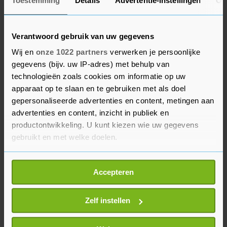
het beleid omtrent belastingregelingen
Toestemming
Details
Advertentie-instellingen
Ov
veranderd. Sinds 2019 heeft Nederland wetgeving
aangenomen om het gebruik van lege
Verantwoord gebruik van uw gegevens
vennootschappen om belastingen te ontwijken of
Wij en
onze 1022 partners
verwerken je persoonlijke
te ontduiken tegen te gaan", zei Vestager.
gegevens (bijv. uw IP-adres) met behulp van
technologieën zoals cookies om informatie op uw
Maar er moet nog meer gebeuren. "Agressieve
apparaat op te slaan en te gebruiken met als doel
belastingplanningspraktijken zijn nog steeds
gepersonaliseerde advertenties en content, metingen aan
wijdverbreid." Zo heeft Nederland de
advertenties en content, inzicht in publiek en
productontwikkeling. U kunt kiezen wie uw gegevens
belastingregelgeving voor internationale
gebruikt en met welke doelen.
multinationals nog niet op orde, zei ze. Dat geldt
ook voor Ierland, België en Luxemburg, zei
Als u het toestaat, willen we ook graag:
Vestager.
Accepteren
Informatie verzamelen over uw geografische
locatie, die tot een paar meter nauwkeurig kan zijn
Uw apparaat identificeren door het actief te
Zelf instellen
scannen op specifieke eigenschappen (fingerprinting)
Lees meer over hoe uw persoonlijke gegevens worden