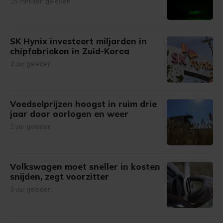
15 minuten geleden
SK Hynix investeert miljarden in
chipfabrieken in Zuid-Korea
2 uur geleden
Voedselprijzen hoogst in ruim drie
jaar door oorlogen en weer
2 uur geleden
Volkswagen moet sneller in kosten
snijden, zegt voorzitter
3 uur geleden