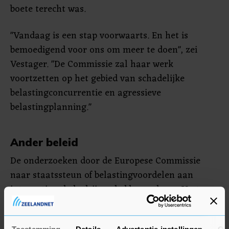
boete terecht was.
"Vandaag is een stap voorwaarts. En het is
bemoedigend voor ons om meer te doen", zei
Vestager. "De Commissie zal haar werk
voortzetten op het gebied van schadelijke
belastingconcurrentie en agressieve
belastingplanning."
Ander beleid
De onderzoeken door de Europese Commissie
naar staatssteun of belastingvoordelen aan
internationale bedrijven hebben volgens Vestager
de afgelopen jaren al geleid tot ander beleid in de
lidstaten, waaronder Nederland. "In Nederland is