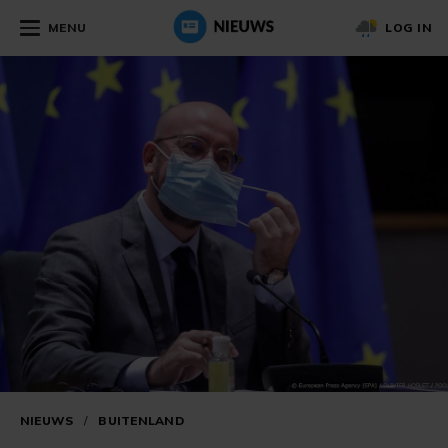
MENU
LOG IN
NIEUWS
/
BUITENLAND