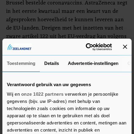
Brussel bestelde coronavaccins. AstraZeneca zegt
in het eerste kwartaal maar een kwart van de
afgesproken hoeveelheid te kunnen leveren aan
de EU-landen. Dreigen met het inzetten van het
zware artikel 122 uit het EU-verdrag kan volgens
ingewijden als laatste drukmiddel dienen als de
gesprekken met de farmaceut niet tot een
oplossing leiden.
Toestemming
Details
Advertentie-instellingen
Ov
De EU heeft in totaal 400 miljoen doses besteld
van het vaccin, waarvan er 11,6 miljoen naar
Verantwoord gebruik van uw gegevens
Nederland zouden gaan.
Wij en
onze 1022 partners
verwerken je persoonlijke
gegevens (bijv. uw IP-adres) met behulp van
technologieën zoals cookies om informatie op uw
apparaat op te slaan en te gebruiken met als doel
gepersonaliseerde advertenties en content, metingen aan
advertenties en content, inzicht in publiek en