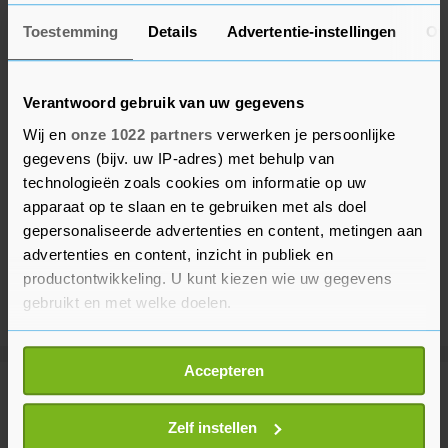
Toestemming
Details
Advertentie-instellingen
Ov
Verantwoord gebruik van uw gegevens
Wij en
onze 1022 partners
verwerken je persoonlijke
gegevens (bijv. uw IP-adres) met behulp van
technologieën zoals cookies om informatie op uw
apparaat op te slaan en te gebruiken met als doel
gepersonaliseerde advertenties en content, metingen aan
advertenties en content, inzicht in publiek en
productontwikkeling. U kunt kiezen wie uw gegevens
gebruikt en met welke doelen.
Als u het toestaat, willen we ook graag:
Accepteren
Informatie verzamelen over uw geografische
Meer uit Politiek
locatie, die tot een paar meter nauwkeurig kan zijn
Uw apparaat identificeren door het actief te
Zelf instellen