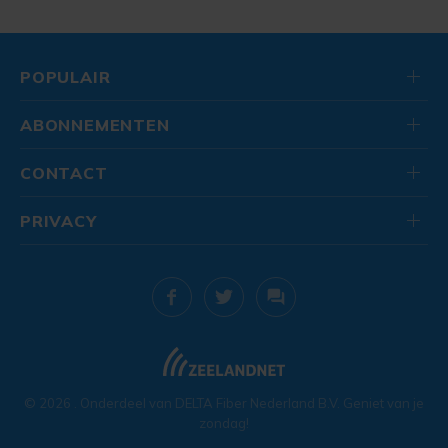
POPULAIR
ABONNEMENTEN
CONTACT
PRIVACY
© 2026
. Onderdeel van
DELTA Fiber Nederland B.V.
Geniet van je
zondag!