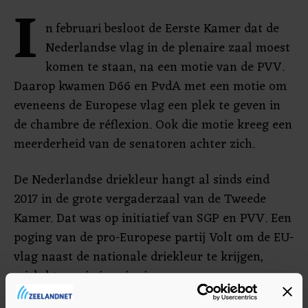
I
n februari besloot de Eerste Kamer dat de
Nederlandse vlag in de plenaire zaal moest
komen te staan, na een motie van de PVV.
Daarop kwamen D66 en PvdA met een motie om
eveneens de Europese vlag een plek te geven in
de chambre de réflexion. Ook die motie kreeg een
meerderheid van de senatoren achter zich.
De Nederlandse driekleur hangt al sinds eind
2017 in de grote vergaderzaal van de Tweede
Kamer. Dat was op initiatief van SGP en PVV. Een
poging van de pro-Europese partij Volt om de EU-
vlag naast de nationale driekleur te krijgen,
mislukte vorig jaar juni nog.