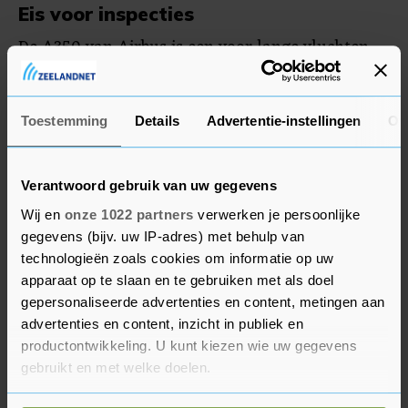
Eis voor inspecties
De A350 van Airbus is een voor lange vluchten
bestemd vliegtuig met brede romp, wat betekent
dat er genoeg ruimte is voor twee of meer
gangpaden tussen de stoelen. De grootste
Toestemming
Details
Advertentie-instellingen
Ov
uitvoeringen van het vliegtuig kunnen
vijfhonderd passagiers vervoeren. De A350 is het
Verantwoord gebruik van uw gegevens
grootste model dat Airbus nog levert, nadat de
Wij en
onze 1022 partners
verwerken je persoonlijke
Europese vliegtuigfabrikant in 2021 was gestopt
gegevens (bijv. uw IP-adres) met behulp van
met de productie van zijn 'superjumbo' A380.
technologieën zoals cookies om informatie op uw
apparaat op te slaan en te gebruiken met als doel
Air France heeft A350-vliegtuigen in zijn vloot,
gepersonaliseerde advertenties en content, metingen aan
maar een woordvoerder laat weten dat de eis
advertenties en content, inzicht in publiek en
voor inspecties niet voor deze toestellen geldt. De
productontwikkeling. U kunt kiezen wie uw gegevens
gebruikt en met welke doelen.
Franse zustermaatschappij van KLM vliegt
namelijk met de A350-900, terwijl na contact