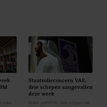
week
Staatsolieconcern VAE:
 SBM
drie schepen aangevallen
deze week
-index
DUBAI (ANP/RTR) - Drie schepen van