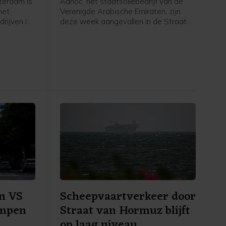
terdam is
Adnoc, het staatsoliebedrijf van de
het
Verenigde Arabische Emiraten, zijn
rijven in
deze week aangevallen in de Straat
ritiem
van Hormuz. Sinds het begin van de
hore een
oorlog in het Midden-Oosten zijn
n dag
volgens het bedrijf vijftien tankers van
 geweest
Adnoc aangevallen met raketten en
chtingen.
drones, waarbij een dode is gevallen
n
en twintig bemanningsleden gewond
ar het
raakten.
er uitviel
n VS
Scheepvaartverkeer door
ompen
Straat van Hormuz blijft
op laag niveau