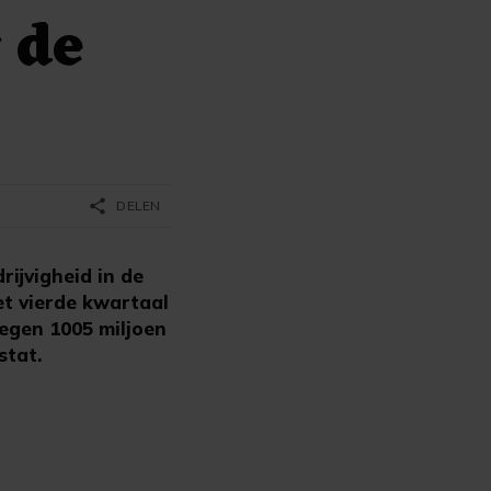
 de
share
DELEN
ijvigheid in de
et vierde kwartaal
egen 1005 miljoen
stat.