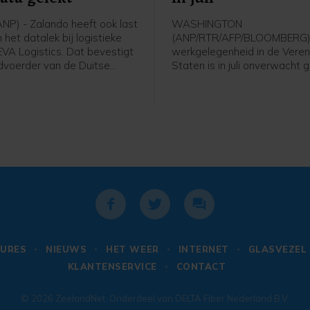
ANP) - Zalando heeft ook last
WASHINGTON
het datalek bij logistieke
(ANP/RTR/AFP/BLOOMBERG)
EVA Logistics. Dat bevestigt
werkgelegenheid in de Vere
voerder van de Duitse
Staten is in juli onverwacht
 na vragen van het ANP.
en het groeicijfer van juni is f
g waarschuwden
beneden bijgesteld. Volgens
en de Bijenkorf en webshop
Amerikaanse overheid nam h
r een datalek bij de
arbeidsplaatsen vorige maa
 partner. Daar kwam later
23.000 af, terwijl economen j
ij. Zalando meldt dat
een toename van ongeveer 
van zijn klanten niet door
banen hadden gerekend. In ju
nt zijn getroffen.
het om een aanwas met 20.
banen. Voor die maand werd
een groei met 57.000 arbeid
gemeld.
URES
NIEUWS
HET WEER
INTERNET
GLASVEZEL
KLANTENSERVICE
CONTACT
© 2026
ZeelandNet
. Onderdeel van
DELTA Fiber Nederland B.V.