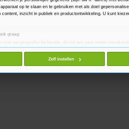
apparaat op te slaan en te gebruiken met als doel gepersonalise
 content, inzicht in publiek en productontwikkeling. U kunt kiez
 ook graag:
 over uw geografische locatie, die tot een paar meter nauwkeuri
eren door het actief te scannen op specifieke eigenschappen (fing
onlijke gegevens worden verwerkt en stel uw voorkeuren in he
Zelf instellen
jzigen of intrekken in de Cookieverklaring.
te beter en wordt jouw bezoek makkelijker en persoonlijker. O
je gemaakte keuze altijd wijzigen of intrekken.