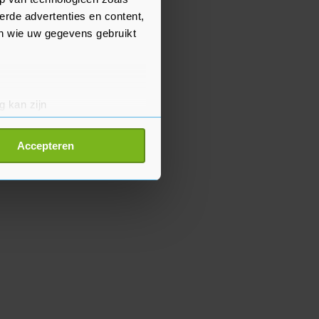
erde advertenties en content,
en wie uw gegevens gebruikt
g kan zijn
erprinting)
t
detailgedeelte
in. U kunt uw
Accepteren
p onze cookiepagina kun je