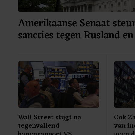
Amerikaanse Senaat steu
sancties tegen Rusland en
Wall Street stijgt na
Ook Za
tegenvallend
van in
banenrapport VS
geen d