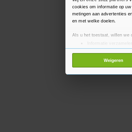
dan in 1990.
cookies om informatie op uw 
metingen aan advertenties en
en met welke doelen.
Als u het toestaat, willen we
Informatie verzamelen
Uw apparaat identific
Lees meer over hoe uw perso
Weigeren
toestemming op elk moment wi
Met cookies werkt onze websi
ons cookiebeleid bekijken en 