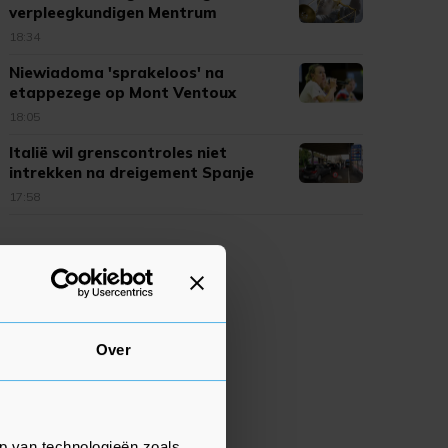
verpleegkundigen Mentrum
18:34
Niewiadoma 'sprakeloos' na
etappezege op Mont Ventoux
18:05
Italië wil grenscontroles niet
intrekken na dreigement Spanje
17:58
Over
p van technologieën zoals