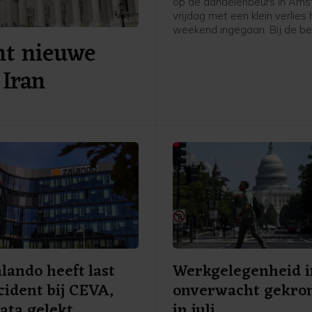
op de aandelenbeurs in Ams
vrijdag met een klein verlies 
weekend ingegaan. Bij de bed
nt nieuwe
de hoofdgraadmeter was ma
oliedienstverlener SBM Offs
 Iran
negatieve uitschieter, na ee
eerder nog uitblinker te zijn
door sterke cijfers en verwa
Verder ging de aandacht va
beleggers onder meer uit na
belangrijke Amerikaanse
banenrapport, dat veel zwakk
dan verwacht.
lando heeft last
Werkgelegenheid i
cident bij CEVA,
onverwacht gekr
ata gelekt
in juli