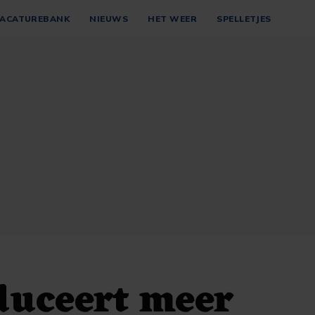
ACATUREBANK
NIEUWS
HET WEER
SPELLETJES
duceert meer