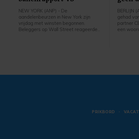
NEW YORK (ANP) - De
BERLIJN (
aandelenbeurzen in New York zijn
gehad van 
vrijdag met winsten begonnen.
partner C
Beleggers op Wall Street reageerden
een woord
op het banenrapport van de
webwinkel
Amerikaanse overheid. Uit dat rapport
Woensda
bleek dat er in juli 23.000 banen zijn
winkelket
verdwenen, terwijl er een groei van
Bol al voo
ongeveer 80.000 arbeidsplaatsen
logistieke
werd verwacht. Daardoor kan de
ook Ajax b
Amerikaanse centrale bank
gegevens 
voorzichtiger worden met het
het incide
verhogen van de rente.
PRIKBORD
VACAT