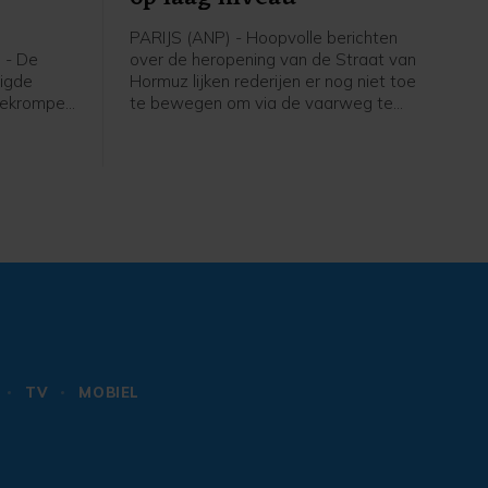
PARIJS (ANP) - Hoopvolle berichten
 - De
over de heropening van de Straat van
nigde
Hormuz lijken rederijen er nog niet toe
 gekrompen
te bewegen om via de vaarweg te
link naar
varen. Het aantal schepen dat door de
 de
zeestraat vaart, blijft op een laag
et aantal
niveau, blijkt uit data van AXSMarine.
nd met
uist op
80.000
ni ging
000
 eerder
splaatsen
TV
MOBIEL