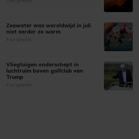
3 uur geleden
bezoek makkelijker en persoonlijker. Op
onze cookiepagina kun je ons cookiebeleid bekijken en je
gemaakte keuze altijd wijzigen of intrekken.
Zeewater was wereldwijd in juli
niet eerder zo warm
4 uur geleden
Vliegtuigen onderschept in
luchtruim boven golfclub van
Trump
6 uur geleden