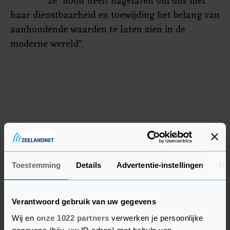
ze "nooit heeft nagelaten om ons met
haar dienstbaarheid en toewijding het belang van
aanhoudende waarden te laten zien in de
moderne wereld".
Toestemming
Details
Advertentie-instellingen
Ov
Verantwoord gebruik van uw gegevens
Wij en
onze 1022 partners
verwerken je persoonlijke