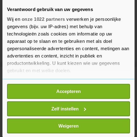
Verantwoord gebruik van uw gegevens
Wij en
onze 1022 partners
verwerken je persoonlijke
gegevens (bijv. uw IP-adres) met behulp van
technologieën zoals cookies om informatie op uw
apparaat op te slaan en te gebruiken met als doel
gepersonaliseerde advertenties en content, metingen aan
advertenties en content, inzicht in publiek en
productontwikkeling. U kunt kiezen wie uw gegevens
gebruikt en met welke doelen.
Meer uit Financieel
Als u het toestaat, willen we ook graag:
Accepteren
Informatie verzamelen over uw geografische
Bloomberg en Reuters: VS komen
locatie, die tot een paar meter nauwkeurig kan zijn
met importheffing op polysilicium
Uw apparaat identificeren door het actief te
Zelf instellen
5 uur geleden
scannen op specifieke eigenschappen (fingerprinting)
Lees meer over hoe uw persoonlijke gegevens worden
Weigeren
verwerkt en stel uw voorkeuren in het
detailgedeelte
in.