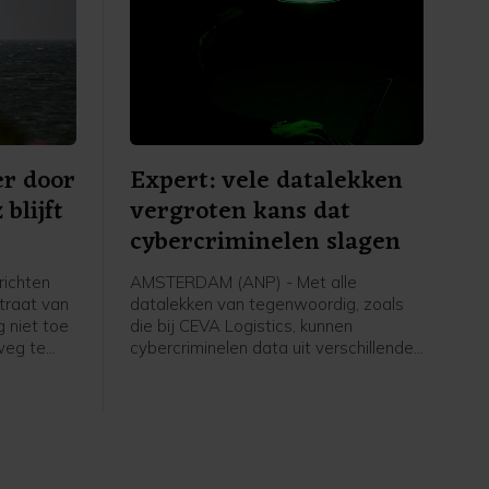
r door
Expert: vele datalekken
blijft
vergroten kans dat
cybercriminelen slagen
richten
AMSTERDAM (ANP) - Met alle
traat van
datalekken van tegenwoordig, zoals
g niet toe
die bij CEVA Logistics, kunnen
weg te
cybercriminelen data uit verschillende
at door de
lekken aan elkaar koppelen en zo
n laag
steeds overtuigender overkomen. Dat
XSMarine.
vergroot de kans dat mensen
slachtoffer worden van
cybercriminelen. Dat zegt IT-jurist en
directeur van ICTRecht Arnoud