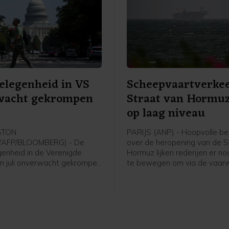
elegenheid in VS
Scheepvaartverkee
wacht gekrompen
Straat van Hormuz 
op laag niveau
GTON
PARIJS (ANP) - Hoopvolle be
/AFP/BLOOMBERG) - De
over de heropening van de S
enheid in de Verenigde
Hormuz lijken rederijen er no
 in juli onverwacht gekrompen
te bewegen om via de vaar
icijfer van juni is flink naar
varen. Het aantal schepen d
ijgesteld. Volgens de
zeestraat vaart, blijft op ee
se overheid nam het aantal
niveau, blijkt uit data van A
aatsen vorige maand met
 terwijl economen juist op
ame van ongeveer 80.000