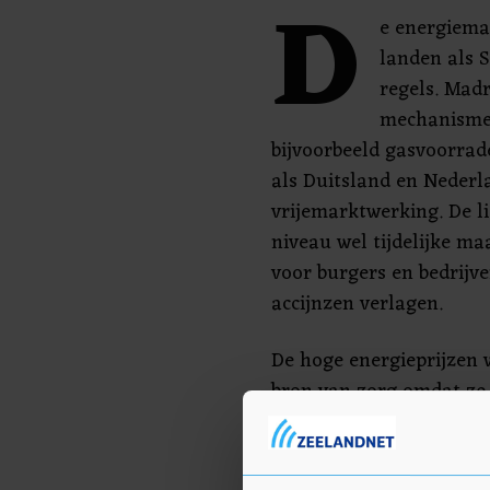
D
e energiema
landen als 
regels. Madr
mechanisme 
bijvoorbeeld gasvoorra
als Duitsland en Nederl
vrijemarktwerking. De l
niveau wel tijdelijke m
voor burgers en bedrijve
accijnzen verlagen.
De hoge energieprijzen w
bron van zorg omdat ze 
de koopkracht van cons
hoger de prijzen aan d
groter het gevaar dat d