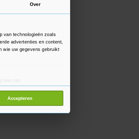
Over
p van technologieën zoals
erde advertenties en content,
en wie uw gegevens gebruikt
g kan zijn
erprinting)
t
detailgedeelte
in. U kunt uw
Accepteren
p onze cookiepagina kun je