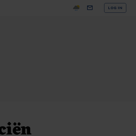
LOG IN
ciën