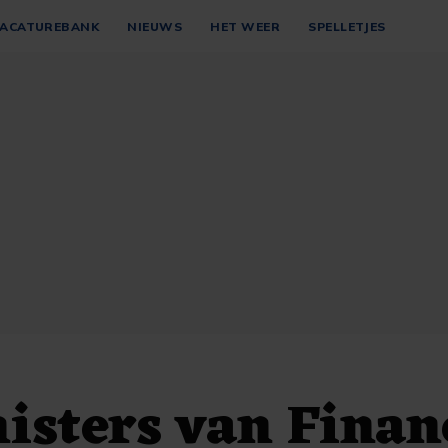
ACATUREBANK
NIEUWS
HET WEER
SPELLETJES
isters van Finan