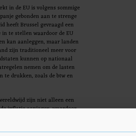
rkt in de EU is volgens sommige
Spanje gebonden aan te strenge
id heeft Brussel gevraagd een
in te stellen waardoor de EU
den kan aanleggen, maar landen
and zijn traditioneel meer voor
idstaten kunnen op nationaal
aatregelen nemen om de lasten
n te drukken, zoals de btw en
ereldwijd zijn niet alleen een
de inflatie aanjagen, waardoor
umenten wordt ondermijnd. Hoe
e pomp en van de verwarming, hoe
e publieke steun voor de