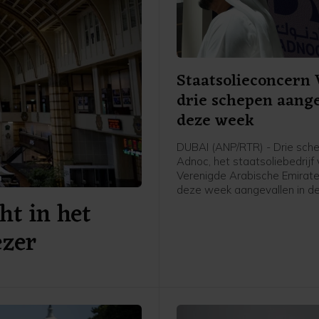
Staatsolieconcern 
drie schepen aang
deze week
DUBAI (ANP/RTR) - Drie sch
Adnoc, het staatsoliebedrijf
Verenigde Arabische Emiraten
deze week aangevallen in de
ht in het
van Hormuz. Sinds het begin
oorlog in het Midden-Oosten 
ezer
volgens het bedrijf vijftien t
Adnoc aangevallen met rake
drones, waarbij een dode is 
en twintig bemanningslede
raakten.