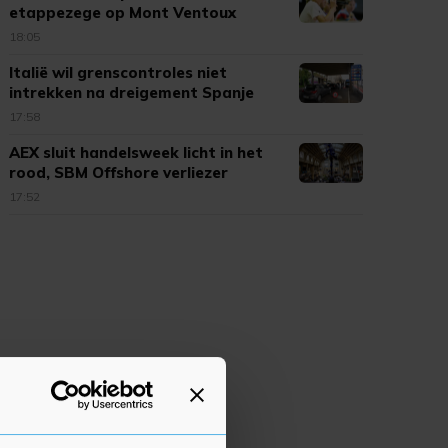
etappezege op Mont Ventoux
18:05
Italië wil grenscontroles niet
intrekken na dreigement Spanje
17:58
AEX sluit handelsweek licht in het
rood, SBM Offshore verliezer
17:52