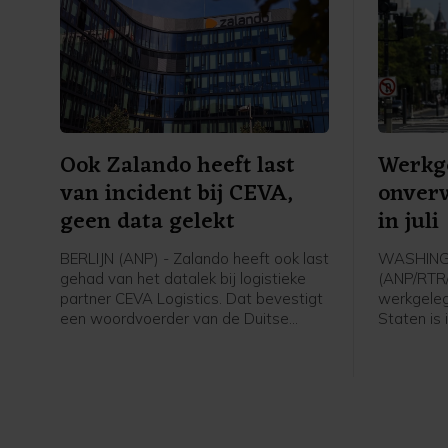
Ook Zalando heeft last
Werkg
van incident bij CEVA,
onver
geen data gelekt
in juli
BERLIJN (ANP) - Zalando heeft ook last
WASHIN
gehad van het datalek bij logistieke
(ANP/RTR
partner CEVA Logistics. Dat bevestigt
werkgeleg
een woordvoerder van de Duitse
Staten is
webwinkel na vragen van het ANP.
en het groe
Woensdag waarschuwden
beneden b
winkelketen de Bijenkorf en webshop
Amerikaan
Bol al voor een datalek bij de
arbeidspl
logistieke partner. Daar kwam later
23.000 af,
ook Ajax bij. Zalando meldt dat
een toen