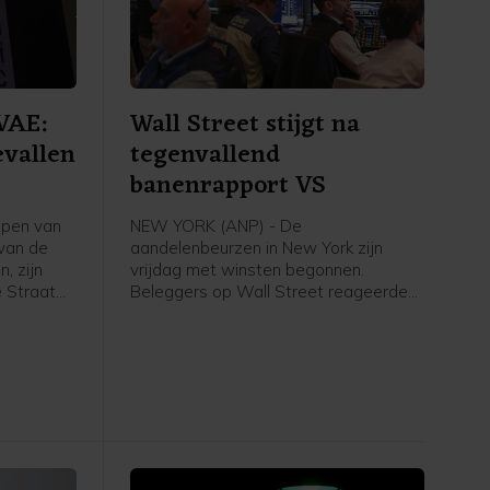
VAE:
Wall Street stijgt na
evallen
tegenvallend
banenrapport VS
epen van
NEW YORK (ANP) - De
 van de
aandelenbeurzen in New York zijn
, zijn
vrijdag met winsten begonnen.
 Straat
Beleggers op Wall Street reageerden
 van de
op het banenrapport van de
zijn
Amerikaanse overheid. Uit dat rapport
ankers van
bleek dat er in juli 23.000 banen zijn
tten en
verdwenen, terwijl er een groei van
gevallen
ongeveer 80.000 arbeidsplaatsen
n gewond
werd verwacht. Daardoor kan de
Amerikaanse centrale bank
voorzichtiger worden met het
verhogen van de rente.