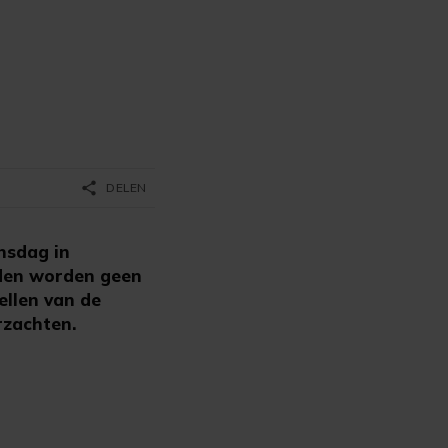
share
DELEN
nsdag in
jden worden geen
ellen van de
rzachten.