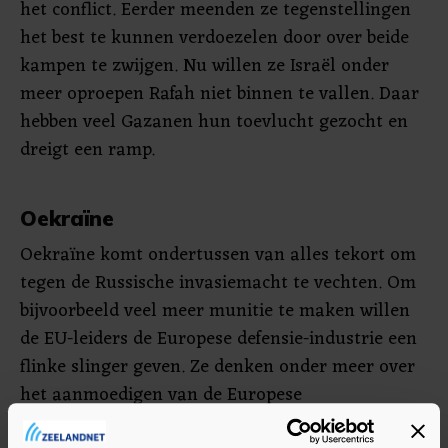
het conflict. Eerder meenden ze tegenstellingen
het best te kunnen verdoezelen door over beide
kampen te zwijgen. Nu willen ze Israël onder
meer oproepen Rafah niet binnen te vallen. Daar
hebben veel Gazanen hun toevlucht gezocht en
dreigt een ramp.
Oekraïne
Oekraïne komt ondertussen van alles tekort om
tegen de Russische invasiemacht te vechten. Om
bijvoorbeeld veel meer munitie te maken willen
de EU-leiders de Europese defensie-industrie een
flinke slinger geven. Ze denken onder meer over
het aanmoedigen van de Europese
Investeringsbank om geld in de sector te steken.