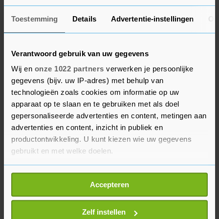
Om te voorkomen dat Rusland kwetsbare buren
Toestemming
Details
Advertentie-instellingen
Ov
van de EU in zijn greep krijgt wil de unie landen
als Bosnië naar zich toe trekken. Daarom zouden
EU-leiders graag toetredingsonderhandelingen
Verantwoord gebruik van uw gegevens
beginnen met het Balkanland, ook al vraagt
Wij en
onze 1022 partners
verwerken je persoonlijke
Nederland zich af of het land daar klaar voor is.
gegevens (bijv. uw IP-adres) met behulp van
EU-diplomaten rekenen erop dat er goedkeuring
technologieën zoals cookies om informatie op uw
apparaat op te slaan en te gebruiken met als doel
komt voor de onderhandelingen, maar dat later
gepersonaliseerde advertenties en content, metingen aan
nog gesproken wordt over de opzet daarvan.
advertenties en content, inzicht in publiek en
productontwikkeling. U kunt kiezen wie uw gegevens
Ook de Europese boeren komen aan bod. De
gebruikt en met welke doelen.
leiders bespreken voorstellen om klimaat- en
milieuregels verder te versoepelen en de import
Als u het toestaat, willen we ook graag:
Accepteren
van landbouwproducten uit Oekraïne aan banden
Informatie verzamelen over uw geografische
te leggen om hun tegemoet te komen.
locatie, die tot een paar meter nauwkeurig kan zijn
Uw apparaat identificeren door het actief te
Zelf instellen