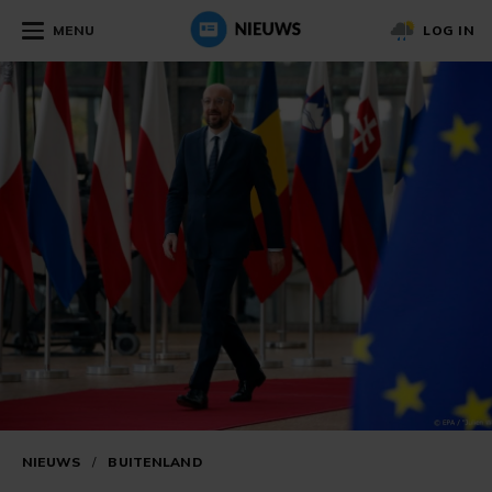
MENU
LOG IN
NIEUWS
/
BUITENLAND