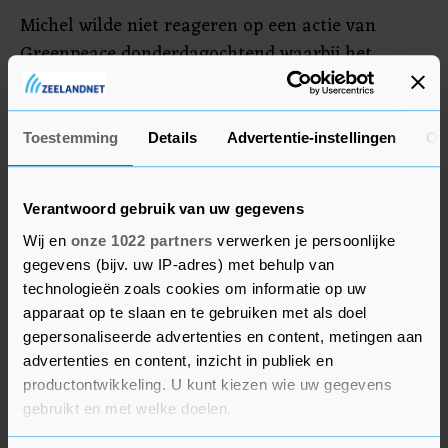
Michel wilde niet reageren op een actie van
Greenpeace donderdagochtend waarbij het
gebouw waar de top plaatsvindt symbolisch in
brand werd gezet. Met spandoeken en fakkels
maakte de milieuorganisatie duidelijk dat het de
Toestemming
Details
Advertentie-instellingen
Ov
Green Deal niet ambitieus genoeg vindt.
Verantwoord gebruik van uw gegevens
Wij en
onze 1022 partners
verwerken je persoonlijke
gegevens (bijv. uw IP-adres) met behulp van
technologieën zoals cookies om informatie op uw
apparaat op te slaan en te gebruiken met als doel
gepersonaliseerde advertenties en content, metingen aan
advertenties en content, inzicht in publiek en
productontwikkeling. U kunt kiezen wie uw gegevens
gebruikt en met welke doelen.