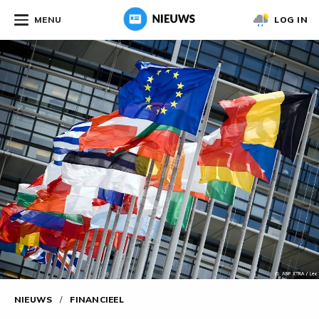
MENU
LOG IN
NIEUWS
/
FINANCIEEL