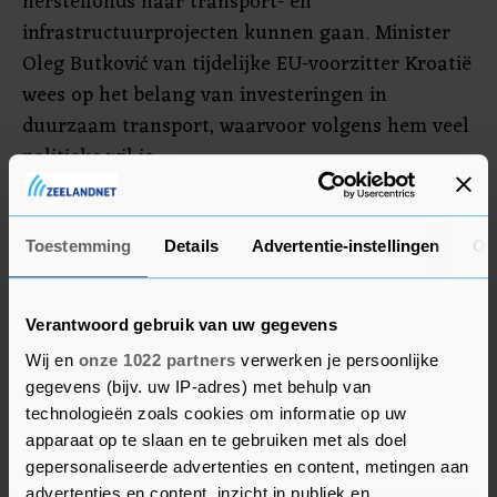
herstelfonds naar transport- en
infrastructuurprojecten kunnen gaan. Minister
Oleg Butković van tijdelijke EU-voorzitter Kroatië
wees op het belang van investeringen in
duurzaam transport, waarvoor volgens hem veel
politieke wil is.
Vervoer per trein zorgt voor minder CO2-uitstoot
dan vliegen en draagt dus bij aan de
Toestemming
Details
Advertentie-instellingen
Ov
klimaatdoelstellingen. De Europese Commissie
wil 2021 uitroepen tot Jaar van het Spoor als deel
Verantwoord gebruik van uw gegevens
van de Green Deal om Europa klimaatneutraal te
Wij en
onze 1022 partners
verwerken je persoonlijke
krijgen.
gegevens (bijv. uw IP-adres) met behulp van
technologieën zoals cookies om informatie op uw
apparaat op te slaan en te gebruiken met als doel
gepersonaliseerde advertenties en content, metingen aan
advertenties en content, inzicht in publiek en