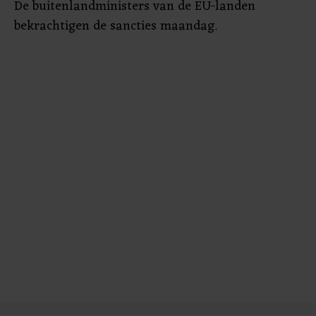
De buitenlandministers van de EU-landen
onze cookiepagina kun je ons cookiebeleid bekijken en je
bekrachtigen de sancties maandag.
gemaakte keuze altijd wijzigen of intrekken.