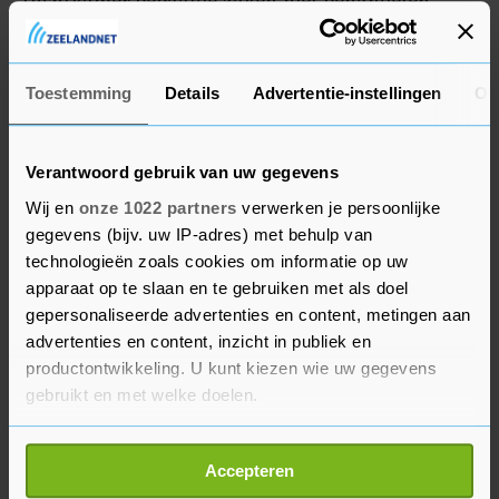
tuchtkamer bepaalde zaken niet behandelen,
maar moeten rechters die wèl onafhankelijk zijn
erover oordelen.
Toestemming
Details
Advertentie-instellingen
Ov
Verantwoord gebruik van uw gegevens
Wij en
onze 1022 partners
verwerken je persoonlijke
gegevens (bijv. uw IP-adres) met behulp van
technologieën zoals cookies om informatie op uw
apparaat op te slaan en te gebruiken met als doel
gepersonaliseerde advertenties en content, metingen aan
advertenties en content, inzicht in publiek en
productontwikkeling. U kunt kiezen wie uw gegevens
gebruikt en met welke doelen.
Als u het toestaat, willen we ook graag:
Accepteren
Informatie verzamelen over uw geografische