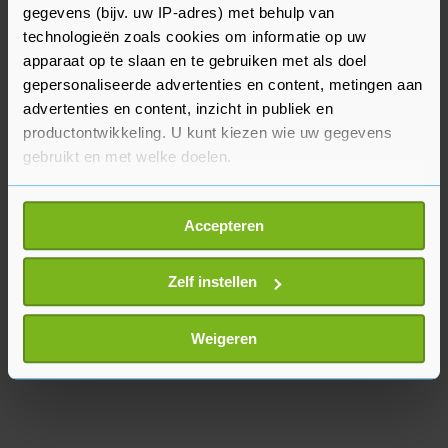
investeren om Europese wijnen in het buitenland
gegevens (bijv. uw IP-adres) met behulp van
te promoten.
technologieën zoals cookies om informatie op uw
apparaat op te slaan en te gebruiken met als doel
De lidstaten en het Europees Parlement moeten
gepersonaliseerde advertenties en content, metingen aan
nog instemmen met de commissieplannen.
advertenties en content, inzicht in publiek en
productontwikkeling. U kunt kiezen wie uw gegevens
gebruikt en met welke doelen.
Als u het toestaat, willen we ook graag:
Accepteren
Informatie verzamelen over uw geografische
locatie, die tot een paar meter nauwkeurig kan zijn
Uw apparaat identificeren door het actief te
Zelf instellen
scannen op specifieke eigenschappen (fingerprinting)
Lees meer over hoe uw persoonlijke gegevens worden
Weigeren
verwerkt en stel uw voorkeuren in het
detailgedeelte
in.
U kunt uw toestemming op elk moment wijzigen of
intrekken in de Cookieverklaring.