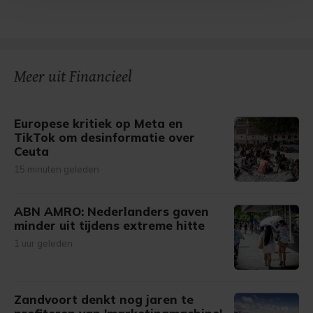
Met cookies werkt onze website beter en wordt jouw
bezoek makkelijker en persoonlijker. Op
onze cookiepagina kun je ons cookiebeleid bekijken en je
gemaakte keuze altijd wijzigen of intrekken.
Meer uit Financieel
Europese kritiek op Meta en
TikTok om desinformatie over
Ceuta
15 minuten geleden
ABN AMRO: Nederlanders gaven
minder uit tijdens extreme hitte
1 uur geleden
Zandvoort denkt nog jaren te