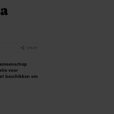
na
share
DELEN
 gemeenschap
tie voor
oet beschikken om