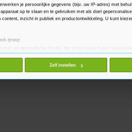
erwerken je persoonlijke gegevens (bijv. uw IP-adres) met behul
ren van aanbevelingen van de
apparaat op te slaan en te gebruiken met als doel gepersonalise
 content, inzicht in publiek en productontwikkeling. U kunt kiez
 ook graag:
 over uw geografische locatie, die tot een paar meter nauwkeuri
eren door het actief te scannen op specifieke eigenschappen (fing
onlijke gegevens worden verwerkt en stel uw voorkeuren in he
Zelf instellen
jzigen of intrekken in de Cookieverklaring.
te beter en wordt jouw bezoek makkelijker en persoonlijker. O
je gemaakte keuze altijd wijzigen of intrekken.