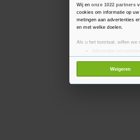
Wij en
onze 1022 partners
v
EU krijgt bij het uitvoe
cookies om informatie op uw 
onderzoekers.
metingen aan advertenties en
en met welke doelen.
Als u het toestaat, willen we
Informatie verzamelen
Uw apparaat identific
Lees meer over hoe uw perso
Weigeren
toestemming op elk moment wi
Met cookies werkt onze websi
ons cookiebeleid bekijken en 