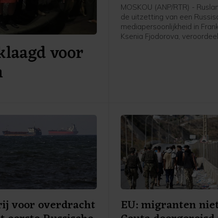
Frankrijk
MOSKOU (ANP/RTR) - Ruslan
de uitzetting van een Russi
mediapersoonlijkheid in Frankr
Ksenia Fjodorova, veroordee
eklaagd voor
onaanvaardbaar genoemd. F
was eerder journaliste van d
n
Russische nieuwszender RT e
Parijs een televisiepersoonli
geworden dankzij onder mee
bijdragen voor Europe 1, CN
JDnews.
ij voor overdracht
EU: migranten nie