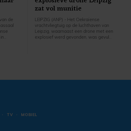
 naar
explosieve drone Leipzig
zat vol munitie
van de
LEIPZIG (ANP) - Het Oekraïense
massaal
vrachtvliegtuig op de luchthaven van
anse
Leipzig, waarnaast een drone met een
in
explosief werd gevonden, was gevuld
 trekken.
met militaire munitie. Dat melden
 voorkomen
Duitse media, waaronder de
eizen naar
Süddeutsche Zeitung (SZ). De munitie
 rest van
zou kort daarvoor vanuit Frankrijk naar
erder van
Leipzig zijn vervoerd. Het was
waarschijnlijk bestemd voor verder
transport, staat in een vertrouwelijk
politierapport.
TV
MOBIEL