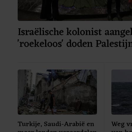
Israëlische kolonist aang
'roekeloos' doden Palestij
Turkije, Saudi-Arabië en
Weg vr