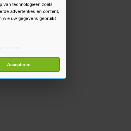
p van technologieën zoals
erde advertenties en content,
en wie uw gegevens gebruikt
g kan zijn
erprinting)
t
detailgedeelte
in. U kunt uw
Accepteren
p onze cookiepagina kun je