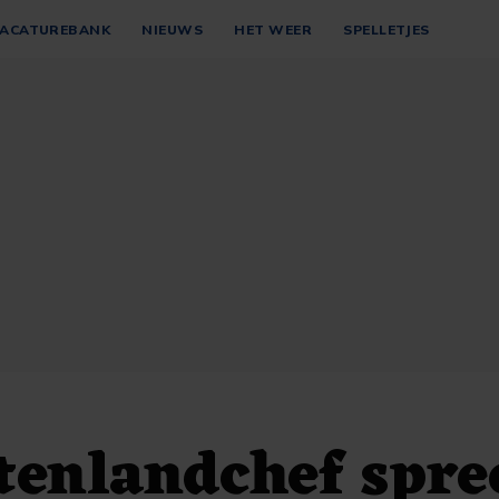
ACATUREBANK
NIEUWS
HET WEER
SPELLETJES
tenlandchef spre