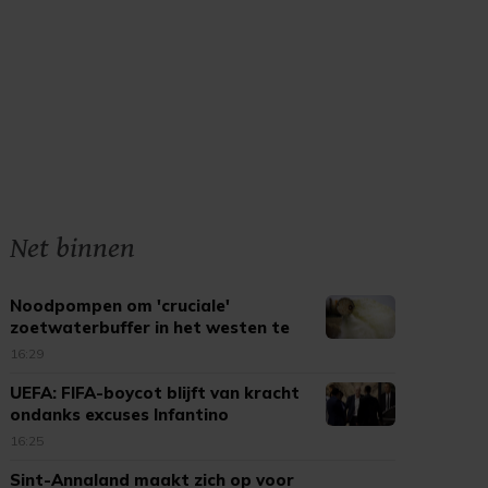
Net binnen
Noodpompen om 'cruciale'
zoetwaterbuffer in het westen te
voeden
16:29
UEFA: FIFA-boycot blijft van kracht
ondanks excuses Infantino
16:25
Sint-Annaland maakt zich op voor