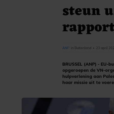
steun 
rappor
ANP
in Buitenland
23 april 20
•
BRUSSEL (ANP) - EU-bui
opgeroepen de VN-organ
hulpverlening aan Pale
haar missie uit te voere