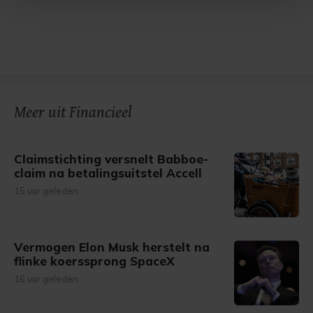
Met cookies werkt onze website beter en wordt jouw
bezoek makkelijker en persoonlijker. Op
onze cookiepagina kun je ons cookiebeleid bekijken en je
gemaakte keuze altijd wijzigen of intrekken.
Meer uit Financieel
Claimstichting versnelt Babboe-
claim na betalingsuitstel Accell
15 uur geleden
Vermogen Elon Musk herstelt na
flinke koerssprong SpaceX
16 uur geleden