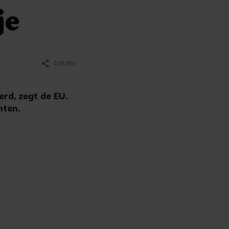
je
share
DELEN
erd, zegt de EU.
hten.