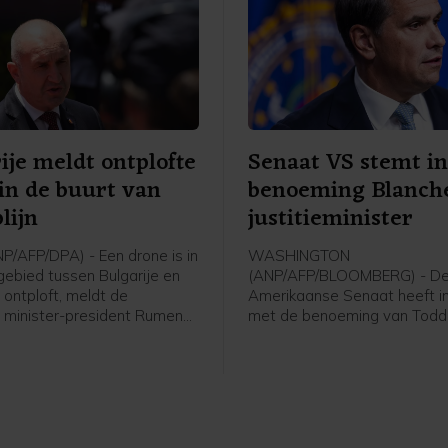
ije meldt ontplofte
Senaat VS stemt i
in de buurt van
benoeming Blanche
lijn
justitieminister
P/AFP/DPA) - Een drone is in
WASHINGTON
gebied tussen Bulgarije en
(ANP/AFP/BLOOMBERG) - D
ontploft, meldt de
Amerikaanse Senaat heeft 
 minister-president Rumen
met de benoeming van Todd
 dat gebied loopt ook de
als minister van Justitie. De
anpijplijn, die gas vervoert
verzetten zich tegen de ben
rkije en Oekraïne. Volgens
omdat Blanche volgens hen 
m de drone zijn land binnen
president Donald Trump inge
emenië.
worden om achter politieke
tegenstanders aan te gaan.