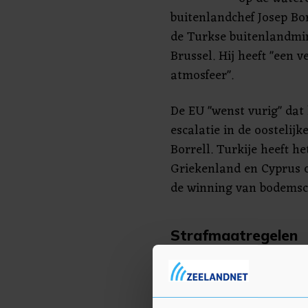
buitenlandchef Josep Bo
de Turkse buitenlandmin
Brussel. Hij heeft "een v
atmosfeer".
De EU "wenst vurig" dat
escalatie in de oostelij
Borrell. Turkije heeft he
Griekenland en Cyprus 
de winning van bodemsch
Strafmaatregelen
De betrekkingen tussen 
bondgenoot en formeel n
naderden vorig jaar het