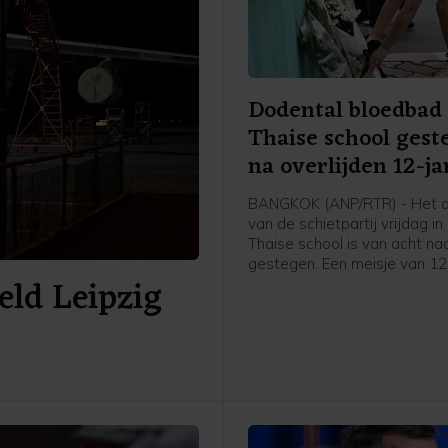
Dodental bloedbad
Thaise school gest
na overlijden 12-ja
BANGKOK (ANP/RTR) - Het d
van de schietpartij vrijdag in
Thaise school is van acht na
gestegen. Een meisje van 12
eld Leipzig
zaterdag als gevolg van de
schietpartij overleden, volg
politie.