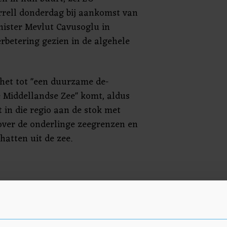
rrell donderdag bij aankomst van
ister Mevlut Cavusoglu in
erbetering gezien in de algehele
 het tot "een duurzame de-
ke Middellandse Zee" komt, aldus
t in die regio aan de stok met
over de onderlinge zeegrenzen en
atten uit de zee.
de EU en Turkije, een NAVO-
og altijd kandidaat-lid,
 nulpunt. De EU nam vorige