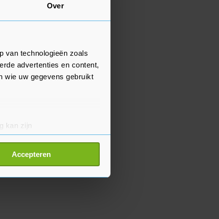
Over
p van technologieën zoals
erde advertenties en content,
en wie uw gegevens gebruikt
g kan zijn
erprinting)
t
detailgedeelte
in. U kunt uw
Accepteren
p onze cookiepagina kun je