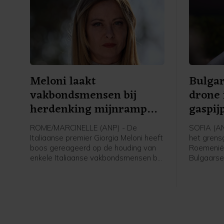
Meloni laakt
Bulgar
vakbondsmensen bij
drone 
herdenking mijnramp
gaspijp
Marcinelle
ROME/MARCINELLE (ANP) - De
SOFIA (AN
Italiaanse premier Giorgia Meloni heeft
het grens
boos gereageerd op de houding van
Roemenië 
enkele Italiaanse vakbondsmensen bij
Bulgaarse
de herdenking in België van de
Radev. In
grootste mijnramp uit de Belgische
Trans-Balk
geschiedenis. Daarbij kwamen in
tussen Tu
Marcinelle op 8 augustus 1956 262
Radev kwa
mensen om, onder wie 136 Italianen.
vanuit Ro