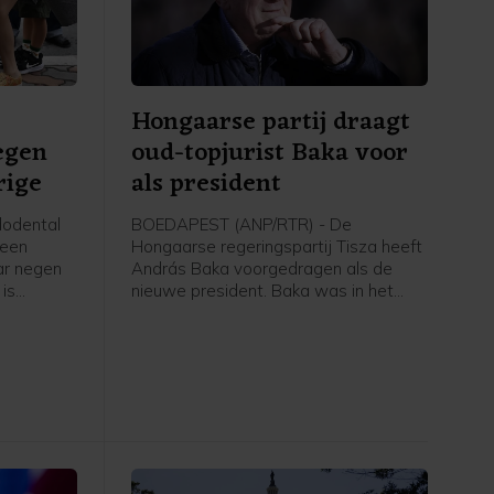
Hongaarse partij draagt
egen
oud-topjurist Baka voor
rige
als president
odental
BOEDAPEST (ANP/RTR) - De
 een
Hongaarse regeringspartij Tisza heeft
ar negen
András Baka voorgedragen als de
 is
nieuwe president. Baka was in het
verleden parlementariër, maar is
ens de
vooral een bekende jurist. Hij gaf
onder meer leiding aan het Hongaarse
hooggerechtshof. Naar verwachting
stemt het parlement dinsdag in met
zijn benoeming.