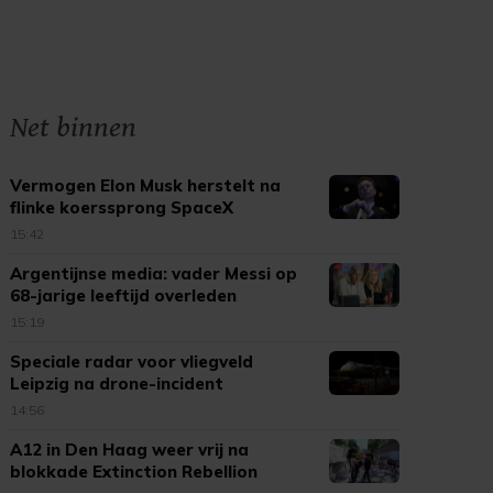
Net binnen
Vermogen Elon Musk herstelt na
flinke koerssprong SpaceX
15:42
Argentijnse media: vader Messi op
68-jarige leeftijd overleden
15:19
Speciale radar voor vliegveld
Leipzig na drone-incident
14:56
A12 in Den Haag weer vrij na
blokkade Extinction Rebellion