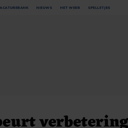
ACATUREBANK
NIEUWS
HET WEER
SPELLETJES
eurt verbetering