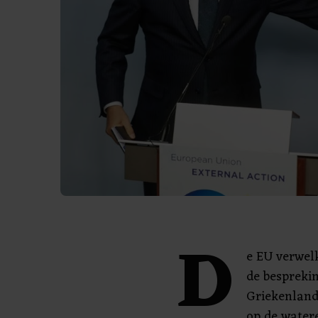
D
e EU verwel
de bespreki
Griekenland
op de watere