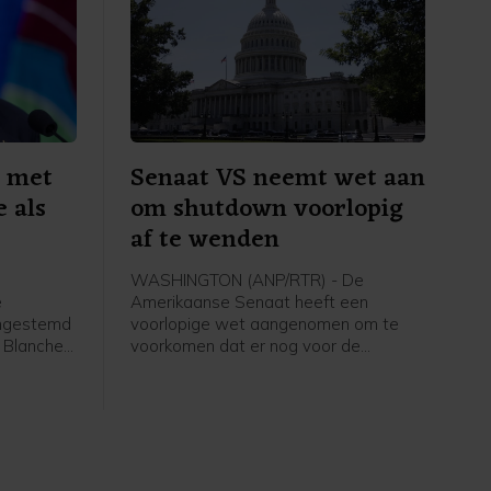
n met
Senaat VS neemt wet aan
 als
om shutdown voorlopig
af te wenden
WASHINGTON (ANP/RTR) - De
e
Amerikaanse Senaat heeft een
ingestemd
voorlopige wet aangenomen om te
 Blanche
voorkomen dat er nog voor de
mocraten
verkiezingen in november een
oeming,
zogenoemde shutdown komt. Er
door
moeten nu afspraken gemaakt
zet zou
worden met het Huis van
Afgevaardigden, dat eerder met een
eigen plan kwam. Als dat niet lukt,