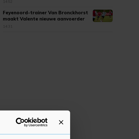
14:52
Feyenoord-trainer Van Bronckhorst
maakt Valente nieuwe aanvoerder
14:31