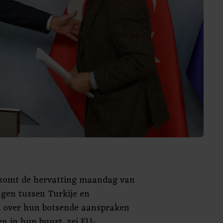
komt de hervatting maandag van
ngen tussen Turkije en
 over hun botsende aanspraken
n in hun buurt, zei EU-