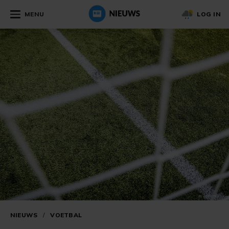
MENU
LOG IN
NIEUWS
/
VOETBAL