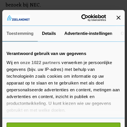
bezoek bij NEC.
SC Cambuur en FC Volendam nemen met
respectievelijk 8 en 6 punten de twee onderste
Toestemming
Details
Advertentie-instellingen
Ov
plekken in de Eredivisie in.
Verantwoord gebruik van uw gegevens
Wij en
onze 1022 partners
verwerken je persoonlijke
gegevens (bijv. uw IP-adres) met behulp van
technologieën zoals cookies om informatie op uw
apparaat op te slaan en te gebruiken met als doel
gepersonaliseerde advertenties en content, metingen aan
advertenties en content, inzicht in publiek en
productontwikkeling. U kunt kiezen wie uw gegevens
gebruikt en met welke doelen.
Als u het toestaat, willen we ook graag: