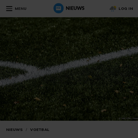
MENU
LOG IN
NIEUWS
/
VOETBAL