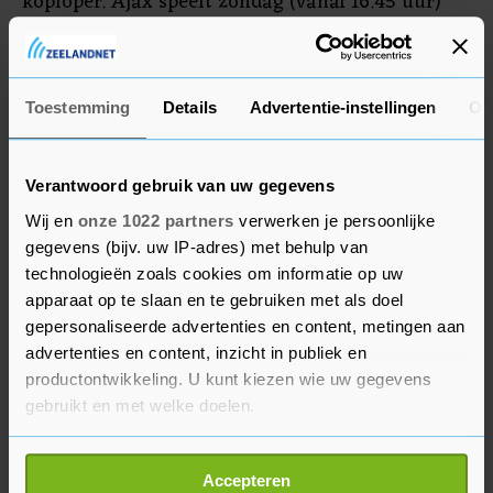
koploper. Ajax speelt zondag (vanaf 16.45 uur)
thuis tegen Heracles Almelo. Die dag staat in De
Kuip ook de Rotterdamse derby tussen Feyenoord
en Sparta op het programma (12.15 uur).
Toestemming
Details
Advertentie-instellingen
Ov
Verantwoord gebruik van uw gegevens
Wij en
onze 1022 partners
verwerken je persoonlijke
gegevens (bijv. uw IP-adres) met behulp van
technologieën zoals cookies om informatie op uw
apparaat op te slaan en te gebruiken met als doel
gepersonaliseerde advertenties en content, metingen aan
advertenties en content, inzicht in publiek en
productontwikkeling. U kunt kiezen wie uw gegevens
gebruikt en met welke doelen.
Als u het toestaat, willen we ook graag:
Accepteren
Informatie verzamelen over uw geografische