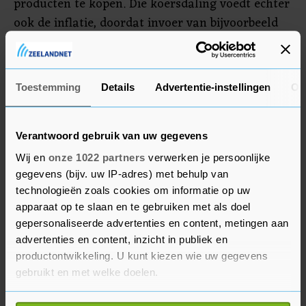
producten te kopen. Die koersdaling voedt echter
ook de inflatie, doordat invoer van bijvoorbeeld
brandstof juist duurder wordt. In juni volgend
jaar worden er in Turkije verkiezingen gehouden.
Erdogan heeft al meermaals beloofd de
Toestemming
Details
Advertentie-instellingen
Ov
leenkosten laag te zullen houden.
Verantwoord gebruik van uw gegevens
Wij en
onze 1022 partners
verwerken je persoonlijke
gegevens (bijv. uw IP-adres) met behulp van
technologieën zoals cookies om informatie op uw
apparaat op te slaan en te gebruiken met als doel
gepersonaliseerde advertenties en content, metingen aan
advertenties en content, inzicht in publiek en
productontwikkeling. U kunt kiezen wie uw gegevens
gebruikt en met welke doelen.
Als u het toestaat, willen we ook graag: