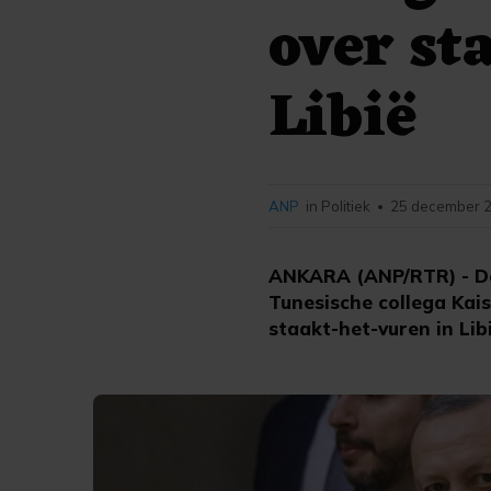
over st
Libië
ANP
in Politiek
25 december 2
•
ANKARA (ANP/RTR) - De
Tunesische collega Ka
staakt-het-vuren in Lib