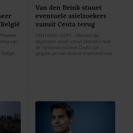
Van den Brink stuurt
meer
eventuele asielzoekers
België
vanuit Ceuta terug
Premier
DEN HAAG (ANP) - Mensen die
ening van
afgelopen week vanuit Marokko naar
de Spaanse exclave Ceuta zijn
 België
gegaan en van daaruit eventueel naar
voor
Nederland komen om asiel aan te
volgens
vragen, worden teruggestuurd naar
rstof,
Spanje, schrijft asielminister Bart van
den Brink in een brief aan de Tweede
Kamer. Volgens de CDA-minister is er
voor zover bekend niemand vanuit
Ceuta doorgereisd naar Spanje of een
ander land.