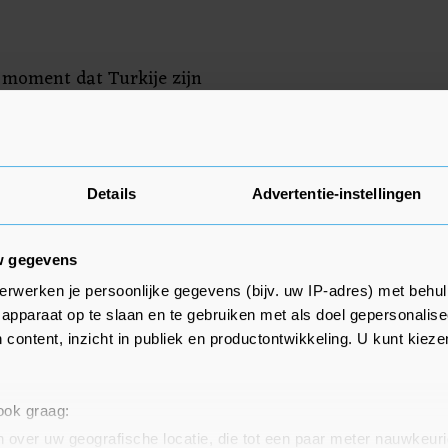
 moment dat Turkije zijn
voerd om deals te sluiten met
ndse Zee. Vermoedelijk omdat
et staat met Griekenland over
st van het verdeelde eiland
Details
Advertentie-instellingen
w gegevens
urkije een maritieme
erwerken je persoonlijke gegevens (bijv. uw IP-adres) met behul
t met de internationaal erkende
apparaat op te slaan en te gebruiken met als doel gepersonalise
 stap die Griekenland woedend
 content, inzicht in publiek en productontwikkeling. U kunt kiez
de deal in strijd is met het
aar Ankara zegt dat het zijn
beschermen en volledig voldoet
 ook graag:
ving.
 over uw geografische locatie, die tot een paar meter nauwkeuri