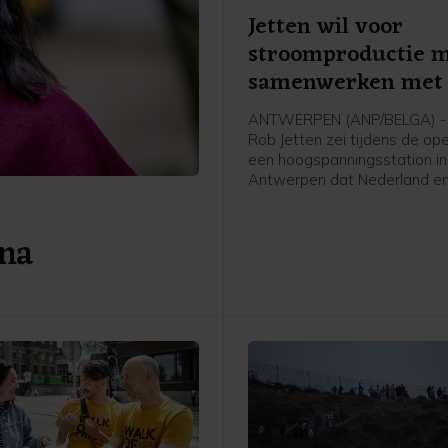
Jetten wil voor
stroomproductie 
samenwerken met 
ANTWERPEN (ANP/BELGA) - 
Rob Jetten zei tijdens de op
een hoogspanningsstation in
Antwerpen dat Nederland en
meer moeten samenwerken 
stroomproductie. Het gaat 
 na
Jetten onder meer over wate
kern- en windenergie.