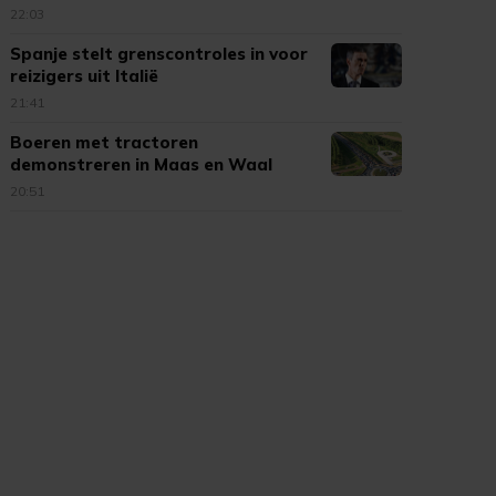
Cambuur
22:03
Spanje stelt grenscontroles in voor
reizigers uit Italië
21:41
Boeren met tractoren
demonstreren in Maas en Waal
20:51