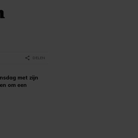
n
share
DELEN
nsdag met zijn
ken om een