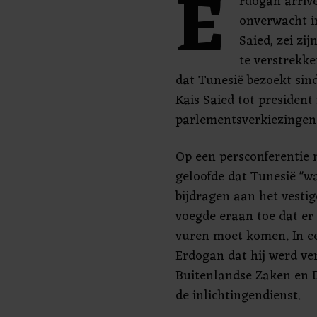
E
rdogan arriv
onverwacht i
Saied, zei zi
te verstrekke
dat Tunesië bezoekt sind
Kais Saied tot president
parlementsverkiezingen
Op een persconferentie 
geloofde dat Tunesië "w
bijdragen aan het vestige
voegde eraan toe dat er 
vuren moet komen. In ee
Erdogan dat hij werd ve
Buitenlandse Zaken en D
de inlichtingendienst.