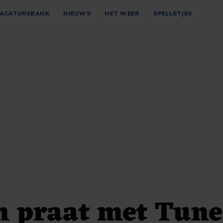
ACATUREBANK
NIEUWS
HET WEER
SPELLETJES
n praat met Tune