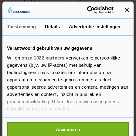
veroordeeld. Hij verweet Israël "terrorisme" tegen
de Palestijnen en zei dat kinderen van "vijf of zes
jaar oud" worden vermoord.
Toestemming
Details
Advertentie-instellingen
Ov
Verantwoord gebruik van uw gegevens
Wij en
onze 1022 partners
verwerken je persoonlijke
gegevens (bijv. uw IP-adres) met behulp van
technologieën zoals cookies om informatie op uw
apparaat op te slaan en te gebruiken met als doel
gepersonaliseerde advertenties en content, metingen aan
advertenties en content, inzicht in publiek en
productontwikkeling. U kunt kiezen wie uw gegevens
gebruikt en met welke doelen.
Als u het toestaat, willen we ook graag:
Accepteren
Informatie verzamelen over uw geografische