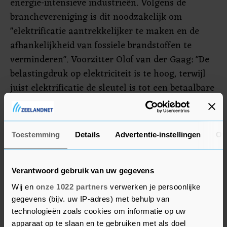
energie-intensieve industrieën. Volgens de
branchevereniging is dit noodzakelijk om
"elektrificatie aantrekkelijker te maken en de
afhankelijkheid van fossiele brandstoffen te
verminderen". Voorzitter Olof van der Gaag: "De
belastingdruk op elektriciteit is te hoog, terwijl
juist elektrificatie de sleutel is tot een betaalbare
en duurzame energievoorziening."
Directeur Marjolein Demmers van Natuur &
Toestemming
Details
Advertentie-instellingen
Ov
Milieu zegt dat de Europese Commissie met het
plan aantoont dat "klimaatbeleid en
concurrentiekracht elkaar juist versterken. Wel is
Verantwoord gebruik van uw gegevens
het van groot belang dat verduurzaming
Wij en
onze 1022 partners
verwerken je persoonlijke
uitgangspunt is bij het verlenen van de
gegevens (bijv. uw IP-adres) met behulp van
toegezegde steun."
technologieën zoals cookies om informatie op uw
apparaat op te slaan en te gebruiken met als doel