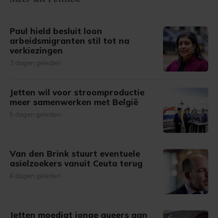
gemaakte keuze altijd wijzigen of intrekken.
Paul hield besluit loon
arbeidsmigranten stil tot na
verkiezingen
3 dagen geleden
Jetten wil voor stroomproductie
meer samenwerken met België
5 dagen geleden
Van den Brink stuurt eventuele
asielzoekers vanuit Ceuta terug
6 dagen geleden
Jetten moedigt jonge queers aan