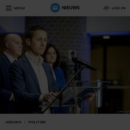
MENU
LOG IN
NIEUWS
/
POLITIEK