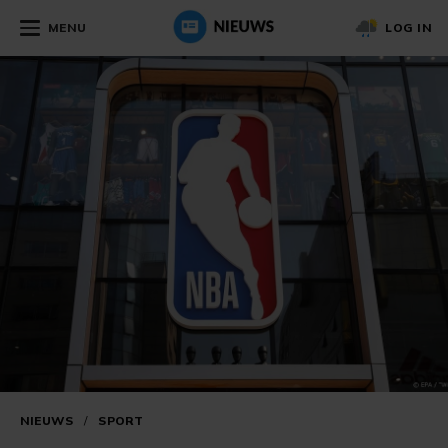
MENU
LOG IN
NIEUWS
/
SPORT