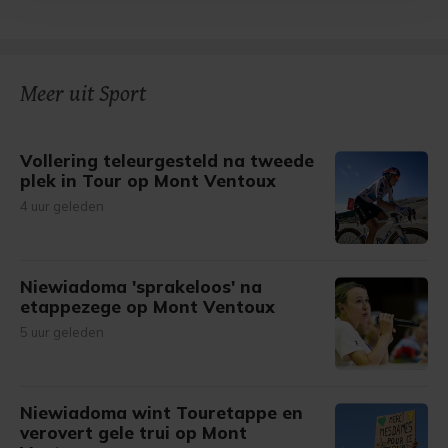
bezoek makkelijker en persoonlijker. Op
onze cookiepagina kun je ons cookiebeleid bekijken en je
gemaakte keuze altijd wijzigen of intrekken.
Meer uit Sport
Vollering teleurgesteld na tweede
plek in Tour op Mont Ventoux
4 uur geleden
Niewiadoma 'sprakeloos' na
etappezege op Mont Ventoux
5 uur geleden
Niewiadoma wint Touretappe en
verovert gele trui op Mont