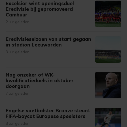
Excelsior wint openingsduel
Eredivisie bij gepromoveerd
Cambuur
2 uur geleden
Eredivisieseizoen van start gegaan
in stadion Leeuwarden
3 uur geleden
Nog onzeker of WK-
kwalificatieduels in oktober
doorgaan
7 uur geleden
Engelse voetbalster Bronze steunt
FIFA-boycot Europese speelsters
8 uur geleden