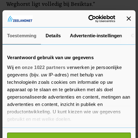
Weghorst ligt volledig bij Besiktas."
Weghorst heeft bij Burnley, dat vorig seizoen uit
de Premier League degradeerde, nog een
contract tot de zomer van 2025.
Toestemming
Details
Advertentie-instellingen
Ov
Verantwoord gebruik van uw gegevens
Wij en
onze 1022 partners
verwerken je persoonlijke
gegevens (bijv. uw IP-adres) met behulp van
technologieën zoals cookies om informatie op uw
apparaat op te slaan en te gebruiken met als doel
gepersonaliseerde advertenties en content, metingen aan
advertenties en content, inzicht in publiek en
productontwikkeling. U kunt kiezen wie uw gegevens
gebruikt en met welke doelen.
Als u het toestaat, willen we ook graag: