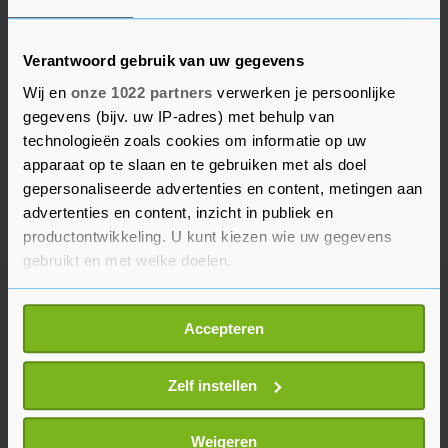
Verantwoord gebruik van uw gegevens
Wij en
onze 1022 partners
verwerken je persoonlijke
gegevens (bijv. uw IP-adres) met behulp van
technologieën zoals cookies om informatie op uw
apparaat op te slaan en te gebruiken met als doel
gepersonaliseerde advertenties en content, metingen aan
advertenties en content, inzicht in publiek en
productontwikkeling. U kunt kiezen wie uw gegevens
gebruikt en met welke doelen.
Als u het toestaat, willen we ook graag:
Meer uit Voetbal
Accepteren
Informatie verzamelen over uw geografische
locatie, die tot een paar meter nauwkeurig kan zijn
Inter Miami verliest zonder
Uw apparaat identificeren door het actief te
Zelf instellen
afwezige Messi van Monterrey
scannen op specifieke eigenschappen (fingerprinting)
2 uur geleden
Lees meer over hoe uw persoonlijke gegevens worden
Weigeren