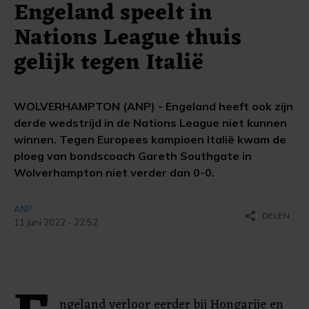
Engeland speelt in
Nations League thuis
gelijk tegen Italië
WOLVERHAMPTON (ANP) - Engeland heeft ook zijn
derde wedstrijd in de Nations League niet kunnen
winnen. Tegen Europees kampioen Italië kwam de
ploeg van bondscoach Gareth Southgate in
Wolverhampton niet verder dan 0-0.
ANP
share
DELEN
11 juni 2022 - 22:52
ngeland verloor eerder bij Hongarije en