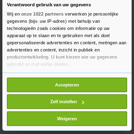
Ramsdale op bij een kans van Sandro Tonali.
Verantwoord gebruik van uw gegevens
Raheem Sterling had na de rust nog een kans op
Wij en
onze 1022 partners
verwerken je persoonlijke
de openingstreffer, maar het bleef bij 0-0.
gegevens (bijv. uw IP-adres) met behulp van
technologieën zoals cookies om informatie op uw
Engeland ontvangt dinsdag nog Hongarije in
apparaat op te slaan en te gebruiken met als doel
eigen land. Duitsland neemt het in de laatste van
gepersonaliseerde advertenties en content, metingen aan
de vier wedstrijden nog in eigen huis op tegen
advertenties en content, inzicht in publiek en
productontwikkeling. U kunt kiezen wie uw gegevens
Italië. De overige twee groepswedstrijden zijn in
gebruikt en met welke doelen.
september.
Als u het toestaat, willen we ook graag:
Accepteren
Informatie verzamelen over uw geografische
locatie, die tot een paar meter nauwkeurig kan zijn
Uw apparaat identificeren door het actief te
Zelf instellen
scannen op specifieke eigenschappen (fingerprinting)
Lees meer over hoe uw persoonlijke gegevens worden
Weigeren
verwerkt en stel uw voorkeuren in het
detailgedeelte
in.
U kunt uw toestemming op elk moment wijzigen of