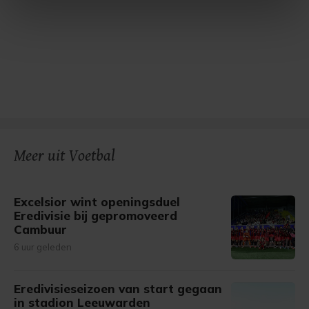
intrekken in de Cookieverklaring.
Met cookies werkt onze website beter en wordt jouw
bezoek makkelijker en persoonlijker. Op
onze cookiepagina kun je ons cookiebeleid bekijken en je
gemaakte keuze altijd wijzigen of intrekken.
Meer uit Voetbal
Excelsior wint openingsduel
Eredivisie bij gepromoveerd
Cambuur
6 uur geleden
Eredivisieseizoen van start gegaan
in stadion Leeuwarden