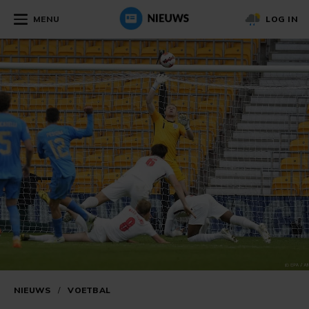
MENU
LOG IN
NIEUWS
/
VOETBAL