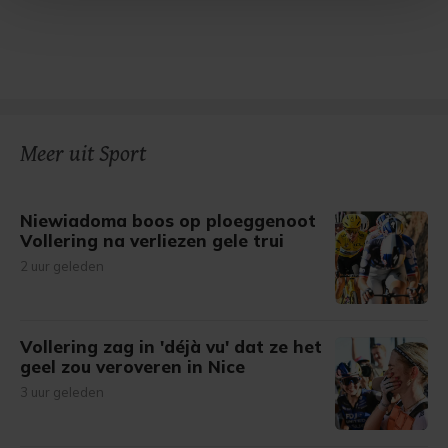
Met cookies werkt onze website beter en wordt jouw
bezoek makkelijker en persoonlijker. Op
onze cookiepagina kun je ons cookiebeleid bekijken en je
gemaakte keuze altijd wijzigen of intrekken.
Meer uit Sport
Niewiadoma boos op ploeggenoot
Vollering na verliezen gele trui
2 uur geleden
Vollering zag in 'déjà vu' dat ze het
geel zou veroveren in Nice
3 uur geleden