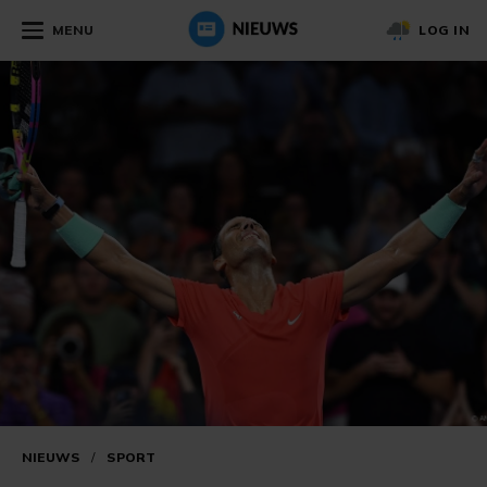
MENU
LOG IN
NIEUWS
/
SPORT