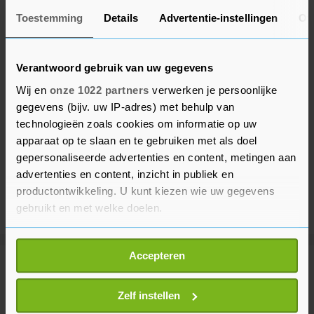
Toestemming
Details
Advertentie-instellingen
Ov
Verantwoord gebruik van uw gegevens
Wij en
onze 1022 partners
verwerken je persoonlijke
gegevens (bijv. uw IP-adres) met behulp van
technologieën zoals cookies om informatie op uw
apparaat op te slaan en te gebruiken met als doel
gepersonaliseerde advertenties en content, metingen aan
advertenties en content, inzicht in publiek en
productontwikkeling. U kunt kiezen wie uw gegevens
gebruikt en met welke doelen.
Als u het toestaat, willen we ook graag:
Accepteren
Informatie verzamelen over uw geografische
Meer uit Buitenland
locatie, die tot een paar meter nauwkeurig kan zijn
Uw apparaat identificeren door het actief te
Zelf instellen
scannen op specifieke eigenschappen (fingerprinting)