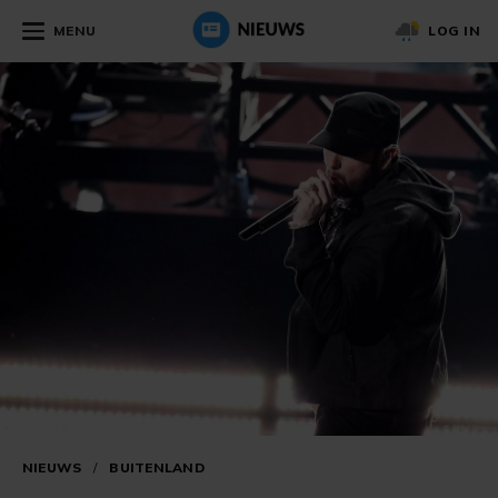
MENU
LOG IN
NIEUWS
/
BUITENLAND