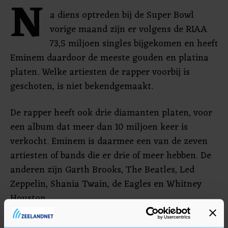
N
a diens optreden bij de Super Bowl
vorige maand zijn er volgens de RIAA
73,5 miljoen singles bijgekomen en heeft
Eminem daardoor de meeste gouden en platina
platen. Welke artiesten de rapper voorbij is
geschoten, is niet bekendgemaakt.
De rapper heeft ook drie diamanten platen, voor
een album dat meer dan 10 miljoen keer is
verkocht. Eminem is daarmee een van de zeven
artiesten of bands die er drie of meer hebben. De
anderen zijn Garth Brooks, The Beatles, Led
Zeppelin, Shania Twain, de Eagles en Whitney
Houston.