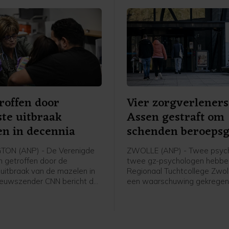
roffen door
Vier zorgverleners
te uitbraak
Assen gestraft om
n in decennia
schenden beroeps
ON (ANP) - De Verenigde
ZWOLLE (ANP) - Twee psych
n getroffen door de
twee gz-psychologen hebbe
uitbraak van de mazelen in
Regionaal Tuchtcollege Zwol
Nieuwszender CNN bericht dat
een waarschuwing gekrege
tste achttien maanden meer
ze hun beroepsgeheim hebb
gen zijn gemeld dan in de
geschonden. Een voormalig
e 25 jaar samen.
verpleegkundige die werd v
van betrokkenheid bij ongeve