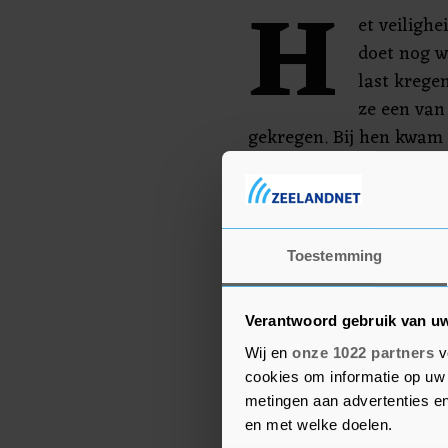
H
et veiligh
doet nog w
last krege
ze een van
gekregen. Bij hen kwam e
menstruatie duurde lang
volgens het EMA veel oo
vermoeidheid. Daarom w
andere meer informatie 
Toestemming
hierover.
Verantwoord gebruik van u
Wij en
onze 1022 partners
v
cookies om informatie op uw 
metingen aan advertenties en
en met welke doelen.