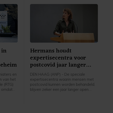
 in
Hermans houdt
expertisecentra voor
geheim
postcovid jaar langer
open
iaters en
DEN HAAG (ANP) - De speciale
n van het
expertisecentra waarin mensen met
le (RTG)
postcovid kunnen worden behandeld,
n omdat
blijven zeker een jaar langer open.
en
Zorgminister Sophie Hermans (VVD)
meldt in een Kamerbrief dat geld dat
erdacht
hiervoor is vrijgemaakt nog niet op is,
er twintig
waardoor de centra in 2027 open