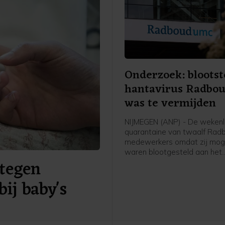
Onderzoek: blootst
hantavirus Radbo
was te vermijden
NIJMEGEN (ANP) - De weken
quarantaine van twaalf Ra
medewerkers omdat zij moge
waren blootgesteld aan het
tegen
hantavirus, was vermijdbaar
concludeert een onderzoeks
bij baby's
een rapport dat het ziekenhu
publiceerde.