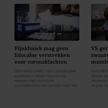
Pijnkliniek mag geen
VS get
lidocaïne verstrekken
zwaars
voor coronaklachten
mazele
DEN HAAG (ANP) - Een commerciële
WASHINGT
pijnkliniek in Velsen-Noord mag
Staten zij
mensen met chronische
zwaarste 
coronaklachten niet zomaar meer het
35 jaar. 
middel lidocaïne geven. De stof is daar
in de laa
namelijk niet voor goedgekeurd. De
besmettin
Inspectie Gezondheidszorg en Jeugd
voorgaand
(IGJ) zegt dat er "een risico voor de