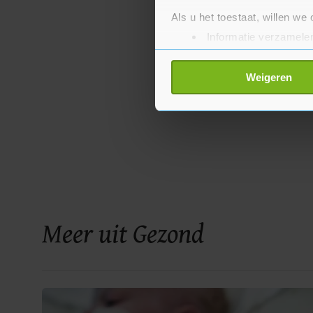
Als u het toestaat, willen we
Informatie verzamelen
Uw apparaat identific
Lees meer over hoe uw perso
Weigeren
toestemming op elk moment wi
Met cookies werkt onze websi
ons cookiebeleid bekijken en 
Meer uit Gezond