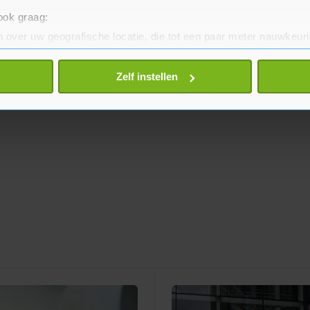
 ook graag:
 over uw geografische locatie, die tot een paar meter nauwkeuri
eren door het actief te scannen op specifieke eigenschappen (fing
onlijke gegevens worden verwerkt en stel uw voorkeuren in he
Zelf instellen
jzigen of intrekken in de Cookieverklaring.
te beter en wordt jouw bezoek makkelijker en persoonlijker. O
je gemaakte keuze altijd wijzigen of intrekken.