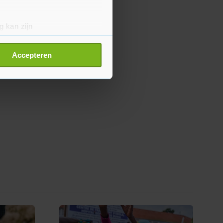
g kan zijn
erprinting)
t
detailgedeelte
in. U kunt uw
Accepteren
p onze cookiepagina kun je