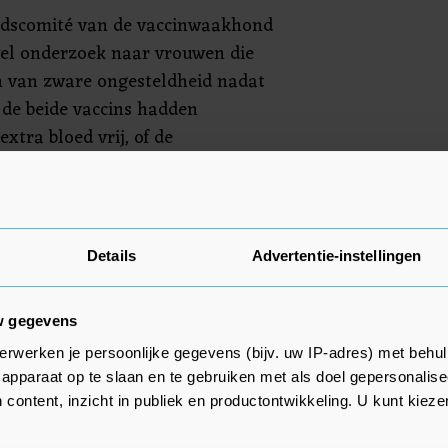
eidscomité van de vaccinwaakhond
el onderzoek naar vrouwen die
n van zware ongesteldheid nadat
 de beide vaccins hadden
xtra bloed vrij, of de
er dan gebruikelijk. Dat kan
rzaken hebben, zoals stress of
il de toezichthouder onder
van de vaccinfabrikanten
Details
Advertentie-instellingen
w gegevens
erwerken je persoonlijke gegevens (bijv. uw IP-adres) met behul
apparaat op te slaan en te gebruiken met als doel gepersonalise
 content, inzicht in publiek en productontwikkeling. U kunt kiez