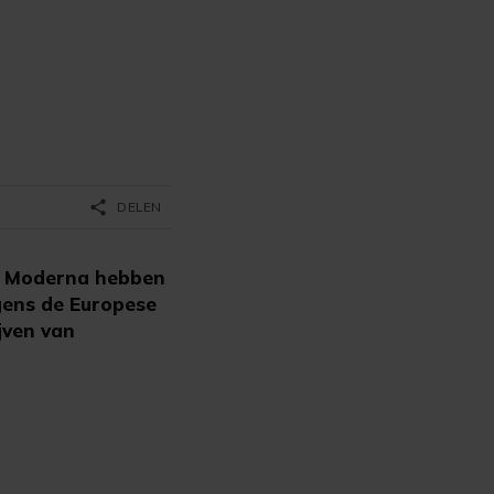
share
DELEN
f Moderna hebben
gens de Europese
jven van