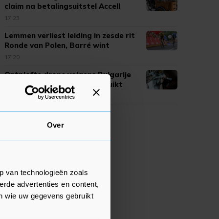
claim na betalingsuitstel Accell
17:23
Lemmen verliest leiding in zesde rit
Ronde van Polen, Barré wint
17:20
Ontplofte drone volgens Bulgarije
van type dat Oekraïne gebruikt
17:17
Over
p van technologieën zoals
erde advertenties en content,
en wie uw gegevens gebruikt