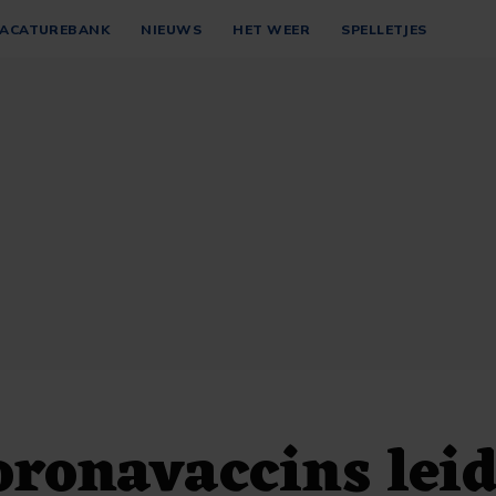
ACATUREBANK
NIEUWS
HET WEER
SPELLETJES
ronavaccins lei