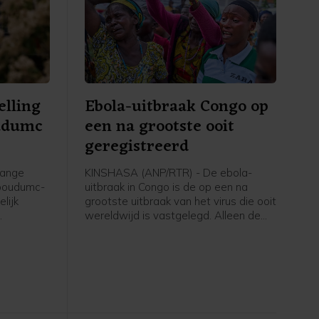
elling
Ebola-uitbraak Congo op
udumc
een na grootste ooit
geregistreerd
lange
KINSHASA (ANP/RTR) - De ebola-
dboudumc-
uitbraak in Congo is de op een na
lijk
grootste uitbraak van het virus die ooit
wereldwijd is vastgelegd. Alleen de
. Dat
epidemie van 2014-2016 in West-
team in
Afrika was omvangrijker.
is vrijdag