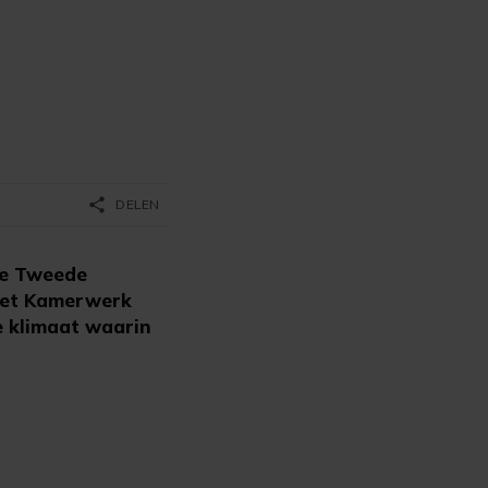
share
DELEN
de Tweede
 het Kamerwerk
e klimaat waarin