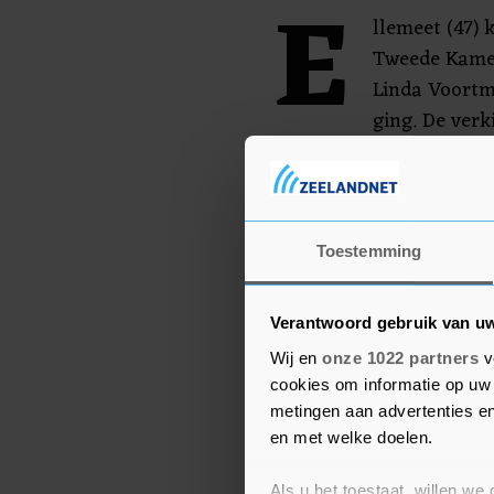
E
llemeet (47) 
Tweede Kamer
Linda Voortm
ging. De verk
een eigen plek op in de
justitiewoordvoerder is z
GroenLinks-fractie en ge
partijleider Jesse Klaver.
Toestemming
Verantwoord gebruik van u
Wij en
onze 1022 partners
v
cookies om informatie op uw 
metingen aan advertenties en
en met welke doelen.
Als u het toestaat, willen we