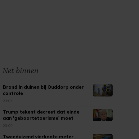
Net binnen
Brand in duinen bij Ouddorp onder
controle
23:03
Trump tekent decreet dat einde
aan 'geboortetoerisme' moet
maken
23:00
Tweeduizend vierkante meter