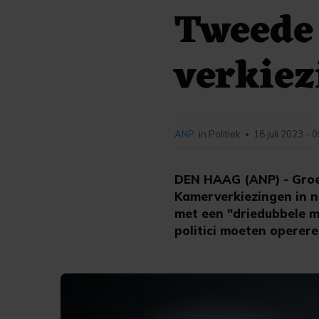
Tweede
verkiez
ANP
in Politiek
18 juli 2023 - 
•
DEN HAAG (ANP) - Groe
Kamerverkiezingen in no
met een "driedubbele ma
politici moeten operere