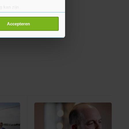
g kan zijn
erprinting)
t
detailgedeelte
in. U kunt uw
Accepteren
p onze cookiepagina kun je