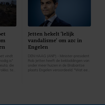
oet
Jetten hekelt 'lelijk
 om
vandalisme' om azc in
en
Engelen
et vindt
DEN HAAG (ANP) - Minister-president
odig is"
Rob Jetten heeft de bekladdingen van
euta, die
onder meer huizen in de Brabantse
rokko, te
plaats Engelen veroordeeld. "Wat een
lelijk vandalisme", aldus de premier in
endsen op
een bericht op X. In Engelen werden
na 50.000
eerder deze week woningen en auto's
voorbeeld
beklad met leuzen tegen de komst
or over
van een asielzoekerscentrum in het
dorp, dat bij de gemeente Den Bosch
hoort.