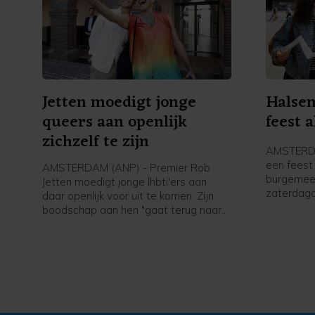
Jetten moedigt jonge
Halsem
queers aan openlijk
feest a
zichzelf te zijn
AMSTERDA
een feest 
AMSTERDAM (ANP) - Premier Rob
burgemee
Jetten moedigt jonge lhbti'ers aan
zaterdag
daar openlijk voor uit te komen. Zijn
verslagge
boodschap aan hen "gaat terug naar
Canal Par
mijn eigen ervaring toen ik 15, 16 was
en dacht: o mijn hemel, ga ik ooit
openlijk mezelf durven zijn. Het ís
spannend, maar het wordt eigenlijk
alleen maar beter zodra je die stap
hebt durven zetten. En dat geldt
eigenlijk ook nog steeds anno 2026 in