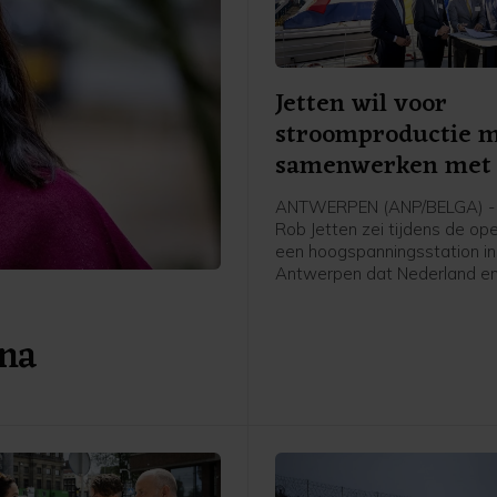
Jetten wil voor
stroomproductie 
samenwerken met 
ANTWERPEN (ANP/BELGA) - 
Rob Jetten zei tijdens de op
een hoogspanningsstation in
Antwerpen dat Nederland en
meer moeten samenwerken 
stroomproductie. Het gaat 
 na
Jetten onder meer over wate
kern- en windenergie.