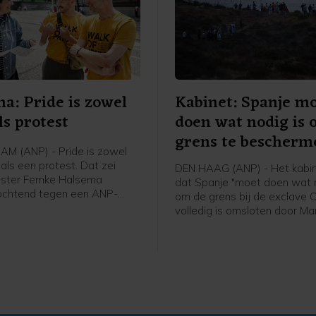
a: Pride is zowel
Kabinet: Spanje m
ls protest
doen wat nodig is
grens te bescherm
M (ANP) - Pride is zowel
als een protest. Dat zei
DEN HAAG (ANP) - Het kabin
ster Femke Halsema
dat Spanje "moet doen wat n
ochtend tegen een ANP-
om de grens bij de exclave C
ver voorafgaand aan de
volledig is omsloten door Ma
ade.
beschermen. Dat schrijft
buitenlandminister Tom Ber
X. Binnen 24 uur drongen bij
migranten Ceuta binnen, bij
zwemmend via de zee of do
hekken te klimmen.