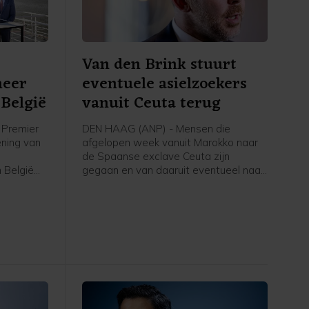
Van den Brink stuurt
meer
eventuele asielzoekers
België
vanuit Ceuta terug
Premier
DEN HAAG (ANP) - Mensen die
ening van
afgelopen week vanuit Marokko naar
de Spaanse exclave Ceuta zijn
 België
gegaan en van daaruit eventueel naar
voor
Nederland komen om asiel aan te
volgens
vragen, worden teruggestuurd naar
rstof,
Spanje, schrijft asielminister Bart van
den Brink in een brief aan de Tweede
Kamer. Volgens de CDA-minister is er
voor zover bekend niemand vanuit
Ceuta doorgereisd naar Spanje of een
ander land.