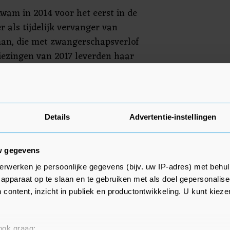
kwam in 2014 voor het eerst in de
 als tijdelijk vervanger van
an, die met zwangerschapsverlof
iezingen van 2017 leverden haar
 Kamer. Naast zorg- en
ij vicevoorzitter van de
ldt zij als een vertrouweling van
Details
Advertentie-instellingen
w gegevens
erwerken je persoonlijke gegevens (bijv. uw IP-adres) met behul
apparaat op te slaan en te gebruiken met als doel gepersonalise
 content, inzicht in publiek en productontwikkeling. U kunt kiez
 ook graag: