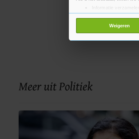
Informatie verzamelen
Uw apparaat identific
Lees meer over hoe uw perso
Weigeren
toestemming op elk moment wi
Met cookies werkt onze websi
ons cookiebeleid bekijken en 
Meer uit Politiek