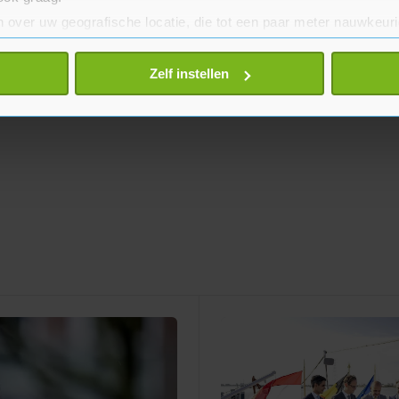
 over uw geografische locatie, die tot een paar meter nauwkeuri
eren door het actief te scannen op specifieke eigenschappen (fing
onlijke gegevens worden verwerkt en stel uw voorkeuren in he
Zelf instellen
jzigen of intrekken in de Cookieverklaring.
te beter en wordt jouw bezoek makkelijker en persoonlijker. O
je gemaakte keuze altijd wijzigen of intrekken.