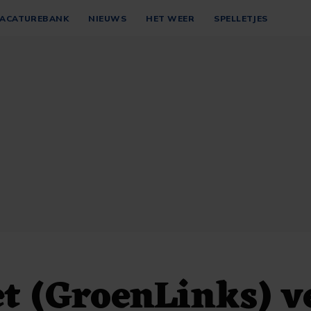
ACATUREBANK
NIEUWS
HET WEER
SPELLETJES
t (GroenLinks) v