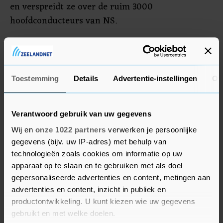
en verspreidt ze over de ruim 3000
hoofdconducteurs van NS.
Fluiten is bij wet verplicht voordat een trein
vertrekt. De intercity's hebben echter een
'sluitfluit'. Er klinkt een fluitsignaal als de deuren
Toestemming
Details
Advertentie-instellingen
Ov
sluiten. Toch fluiten veel collega's dan ook nog
zelf, aldus NS.
Verantwoord gebruik van uw gegevens
Wij en
onze 1022 partners
verwerken je persoonlijke
gegevens (bijv. uw IP-adres) met behulp van
technologieën zoals cookies om informatie op uw
apparaat op te slaan en te gebruiken met als doel
gepersonaliseerde advertenties en content, metingen aan
advertenties en content, inzicht in publiek en
productontwikkeling. U kunt kiezen wie uw gegevens
gebruikt en met welke doelen.