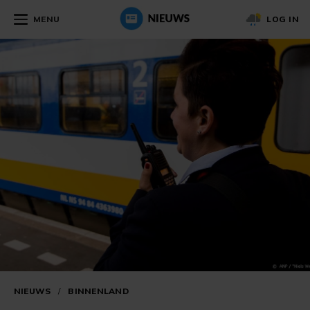
MENU
LOG IN
NIEUWS
/
BINNENLAND