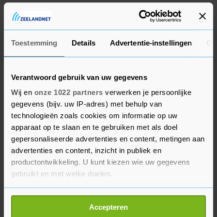
Verminderd toerekeningsvatbaar
P. is door gedragskundigen onderzocht. Zij
Toestemming
Details
Advertentie-instellingen
Ov
hebben onvoldoende aanwijzingen gevonden dat
bij P. sprake zou zijn van een pedofiele stoornis.
Wel zou P. een persoonlijkheidsstoornis hebben
Verantwoord gebruik van uw gegevens
en is het gevaar op herhaling matig tot groot als
Wij en
onze 1022 partners
verwerken je persoonlijke
hij niet wordt behandeld. P. is volgens de
gegevens (bijv. uw IP-adres) met behulp van
deskundigen verminderd toerekeningsvatbaar.
technologieën zoals cookies om informatie op uw
apparaat op te slaan en te gebruiken met als doel
De advocaat van P. vroeg de rechtbank een straf
gepersonaliseerde advertenties en content, metingen aan
advertenties en content, inzicht in publiek en
op te leggen gelijk aan het voorarrest. Hij vroeg
productontwikkeling. U kunt kiezen wie uw gegevens
er rekening mee te houden dat P. "digitaal
gebruikt en met welke doelen.
gebrandmerkt" was door de media-aandacht rond
de zaak, waarbij P. met voor- en achternaam is
Als u het toestaat, willen we ook graag:
genoemd en foto’s van hem zijn gepubliceerd. "De
Accepteren
Informatie verzamelen over uw geografische