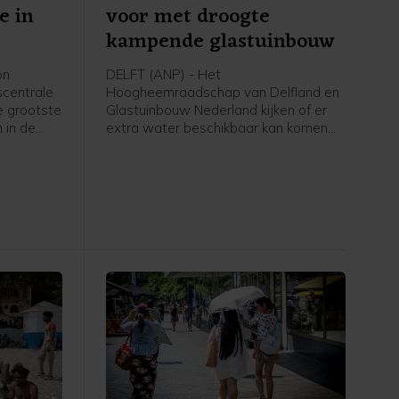
e in
voor met droogte
kampende glastuinbouw
on
DELFT (ANP) - Het
scentrale
Hoogheemraadschap van Delfland en
de grootste
Glastuinbouw Nederland kijken of er
 in de
extra water beschikbaar kan komen
. Het
voor met droogte kampende tuinders.
energie
In een gesprek tussen het waterschap
oen met
en de sector zijn zaterdag drie
t heel
mogelijke oplossingen besproken, die
zullen worden onderzocht. Een
daarvan is zoet oppervlaktewater van
buiten het gebied met tankwagens
aanvoeren.