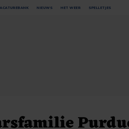
ACATUREBANK
NIEUWS
HET WEER
SPELLETJES
arsfamilie Purdu