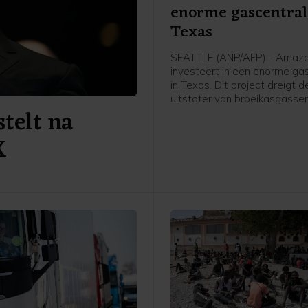
enorme gascentral
Texas
SEATTLE (ANP/AFP) - Amaz
investeert in een enorme ga
in Texas. Dit project dreigt 
uitstoter van broeikasgassen
telt na
Verenigde Staten te worden
techconcern heeft de extra 
X
nodig om meer te kunnen d
kunstmatige intelligentie, wa
veel rekenkracht vergt.