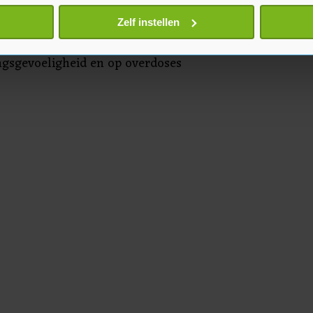
dosis opiaten. Purdue Pharma
onlijke gegevens worden verwerkt en stel uw voorkeuren in he
n via agressieve
Zelf instellen
jzigen of intrekken in de Cookieverklaring.
hebben aangeprezen, terwijl het
ingsgevoeligheid en op overdoses
te beter en wordt jouw bezoek makkelijker en persoonlijker. O
je gemaakte keuze altijd wijzigen of intrekken.