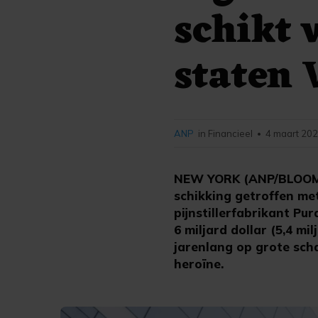
schikt 
staten 
ANP
in Financieel
4 maart 202
•
NEW YORK (ANP/BLOOMBE
schikking getroffen me
pijnstillerfabrikant Pu
6 miljard dollar (5,4 mi
jarenlang op grote scha
heroïne.