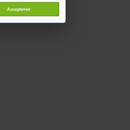
t
detailgedeelte
in. U kunt uw
Accepteren
p onze cookiepagina kun je