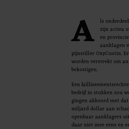
A
ls onderdeel
zijn activa 
en provinci
aanklagen v
pijnstiller OxyContin. E
worden verstrekt om an
bekostigen.
Een faillissementsrechte
bedrijf in stukken zou w
gingen akkoord met dat p
miljard dollar aan scha
openbaar aanklagers uit
daar niet mee eens en e