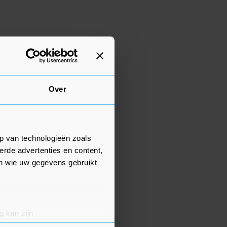
Over
p van technologieën zoals
erde advertenties en content,
en wie uw gegevens gebruikt
g kan zijn
erprinting)