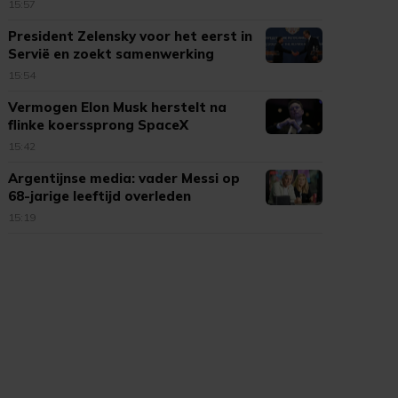
Den Haag
15:57
President Zelensky voor het eerst in
Servië en zoekt samenwerking
15:54
Vermogen Elon Musk herstelt na
flinke koerssprong SpaceX
15:42
Argentijnse media: vader Messi op
68-jarige leeftijd overleden
15:19