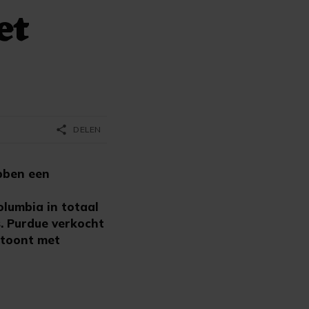
et
share
DELEN
bben een
olumbia in totaal
s. Purdue verkocht
ertoont met